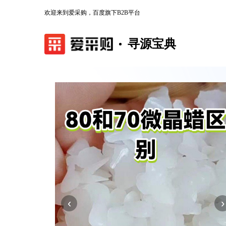
欢迎来到爱采购，百度旗下B2B平台
寻源宝典
‹
›