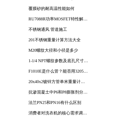
覆膜砂的耐高温性能如何
RU7088R功率MOSFET特性解析
及其在可调电源设计中的实践
不锈钢通风 管道施工
201不锈钢重量计算方法大全
M20螺纹大径和小径是多少
1-1/4 NPT螺纹参数及底孔尺寸详
解
F1010E是什么管？能否用3205或
3505代换
20x40x2镀锌方管单米重量计算
与应用分析
抗渗混凝土中P6和P8膨胀剂分别
加多少
法兰PN25和PN16有什么区别
消费者对洗衣机的核心需求调研