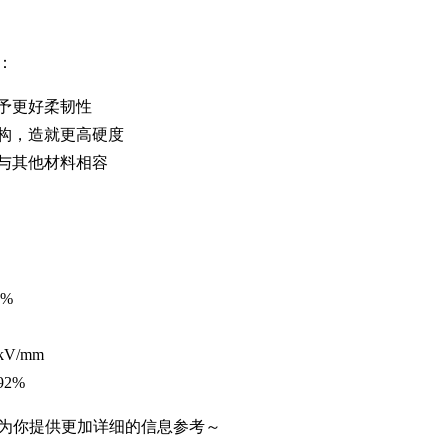
：
赋予更好柔韧性
结构，造就更高硬度
易与其他材料相容
%
V/mm
2%
为你提供更加详细的信息参考～