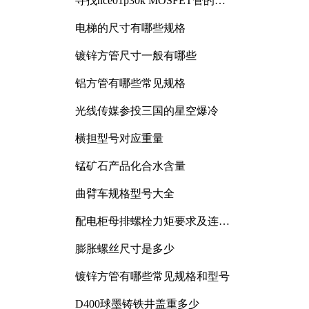
寻找nce01p30k MOSFET管的合
适替代型号
电梯的尺寸有哪些规格
镀锌方管尺寸一般有哪些
铝方管有哪些常见规格
光线传媒参投三国的星空爆冷
横担型号对应重量
锰矿石产品化合水含量
曲臂车规格型号大全
配电柜母排螺栓力矩要求及连接
规范详解
膨胀螺丝尺寸是多少
镀锌方管有哪些常见规格和型号
D400球墨铸铁井盖重多少