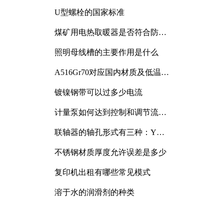
与分析
U型螺栓的国家标准
煤矿用电热取暖器是否符合防爆
电气设备标准
照明母线槽的主要作用是什么
A516Gr70对应国内材质及低温冲
击要求解析
镀镍钢带可以过多少电流
计量泵如何达到控制和调节流量
的目的
联轴器的轴孔形式有三种：Y
型、J型、Z型
不锈钢材质厚度允许误差是多少
复印机出租有哪些常见模式
溶于水的润滑剂的种类