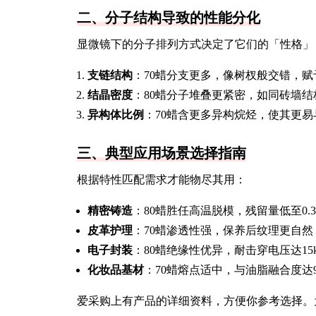
二、分子结构导致的性能分化
显微镜下的分子排列方式决定了它们的「性格」
支链结构
：70蜡分支更多，像树杈般交错，
结晶密度
：80蜡分子堆叠更紧密，如同砖墙
异构体比例
：70蜡含更多异构烷烃，使其更
三、典型应用场景选择指南
根据特性匹配需求才能物尽其用：
精密铸造
：80蜡胜任高温脱模，残留量低至0.3
皮革护理
：70蜡渗透性强，保养后纹理更自然
电子封装
：80蜡绝缘性优异，耐击穿电压达15k
化妆品基材
：70蜡熔点适中，与油脂融合度达9
爱采购上有产品的详细资料，方便你参考选择。