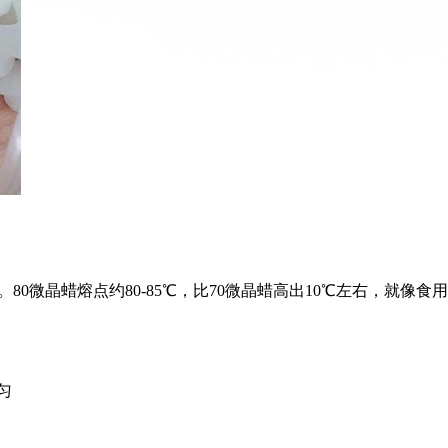
80微晶蜡熔点约80-85℃，比70微晶蜡高出10℃左右，就像食用
匀