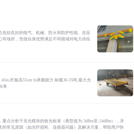
点包括良好的电气、机械、防火和防护性能。在应
心等场所，凭借自身优势满足不同领域对电力供应
5m,栏板高55cm b)承载能力:标载30-35吨,最大允
标准
点分析千兆光模块的收光标准（典型值为-3dBm至-24dBm），并
常的常见原因（如光纤损耗、连接器问题）及解决方案，帮助用户快