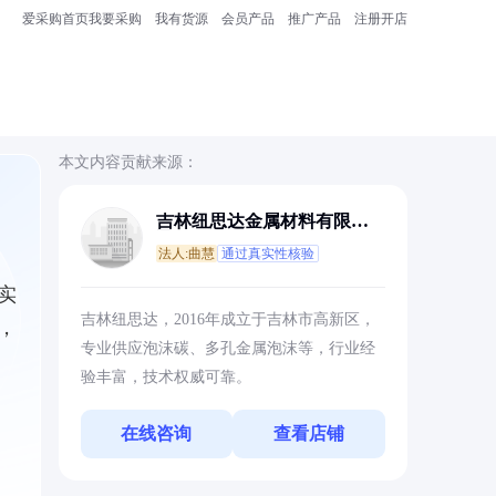
爱采购首页
我要采购
我有货源
会员产品
推广产品
注册开店
本文内容贡献来源：
吉林纽思达金属材料有限公
司
法人:曲慧
通过真实性核验
实
吉林纽思达，2016年成立于吉林市高新区，
，
专业供应泡沫碳、多孔金属泡沫等，行业经
验丰富，技术权威可靠。
在线咨询
查看店铺