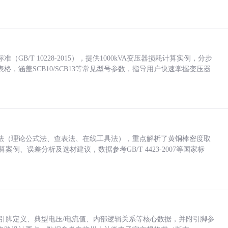
/T 10228-2015），提供1000kVA变压器损耗计算实例，分步
，涵盖SCB10/SCB13等常见型号参数，指导用户快速掌握变压器
法（理论公式法、查表法、在线工具法），重点解析了黄铜棒密度取
计算案例、误差分析及选材建议，数据参考GB/T 4423-2007等国家标
括各引脚定义、典型电压/电流值、内部逻辑关系等核心数据，并附引脚参