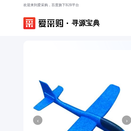
欢迎来到爱采购，百度旗下B2B平台
寻源宝典
‹
›