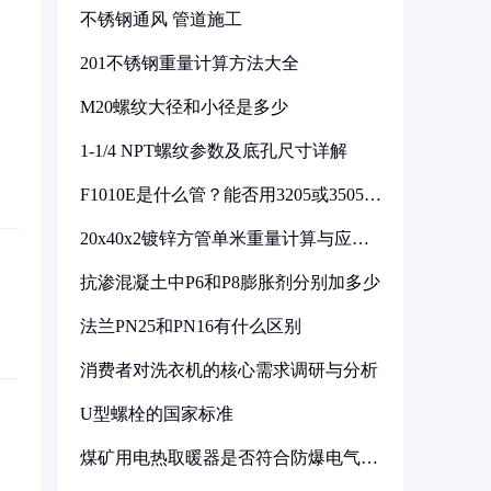
不锈钢通风 管道施工
201不锈钢重量计算方法大全
M20螺纹大径和小径是多少
1-1/4 NPT螺纹参数及底孔尺寸详解
F1010E是什么管？能否用3205或3505代
换
20x40x2镀锌方管单米重量计算与应用
分析
抗渗混凝土中P6和P8膨胀剂分别加多少
法兰PN25和PN16有什么区别
消费者对洗衣机的核心需求调研与分析
U型螺栓的国家标准
煤矿用电热取暖器是否符合防爆电气设
备标准