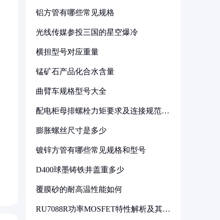
铝方管有哪些常见规格
光线传媒参投三国的星空爆冷
横担型号对应重量
锰矿石产品化合水含量
曲臂车规格型号大全
配电柜母排螺栓力矩要求及连接规范详
解
膨胀螺丝尺寸是多少
镀锌方管有哪些常见规格和型号
D400球墨铸铁井盖重多少
覆膜砂的耐高温性能如何
RU7088R功率MOSFET特性解析及其在
可调电源设计中的实践