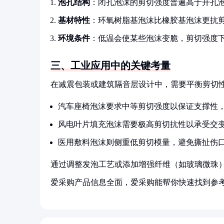
泡孔结构
：闭孔泡沫的剪切强度普遍高于开孔
基材特性
：环氧树脂基泡沫比橡胶基泡沫更抗
环境条件
：低温会使某些泡沫变脆，剪切强度下降2
三、工业应用中的关键考量
在减震包装或建筑隔音层设计中，需要平衡剪切
汽车座椅泡沫要求中等剪切强度以保证支撑性
风电叶片填充泡沫需要极高剪切抗性以承受交
医用敷料泡沫则侧重低剪切模量，避免撕扯伤
通过调整发泡工艺或添加增强纤维（如玻璃微珠）
爱采购产品信息全面，爱采购能帮你快速找到参