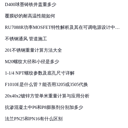
D400球墨铸铁井盖重多少
覆膜砂的耐高温性能如何
RU7088R功率MOSFET特性解析及其在可调电源设计中的
实践
不锈钢通风 管道施工
201不锈钢重量计算方法大全
M20螺纹大径和小径是多少
1-1/4 NPT螺纹参数及底孔尺寸详解
F1010E是什么管？能否用3205或3505代换
20x40x2镀锌方管单米重量计算与应用分析
抗渗混凝土中P6和P8膨胀剂分别加多少
法兰PN25和PN16有什么区别