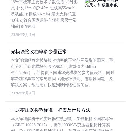
13米平板车主要技术参数包括: a)外形
尺寸:长13m×宽2.45m,栏板高55cm b)
承载能力:标载30-35吨,最大允许总重
49吨 c)符合国家道路车辆外廓尺寸及
轴荷限值标准
2026年8月4日
光模块接收功率多少是正常
本文详细解答光模块接收功率的正常范围及影响因素，重
点分析千兆光模块的收光标准（典型值为-3dBm
至-24dBm），并提供不同速率光模块的参考值表格。同时
解释功率异常的常见原因（如光纤损耗、连接器问题）及
解决方案，帮助用户快速判断网络性能问题。
2026年8月4日
干式变压器损耗标准一览表及计算方法
本文详细解析干式变压器空载损耗、负载损耗的国家标准
（GB/T 10228-2015），提供1000kVA变压器损耗计算实