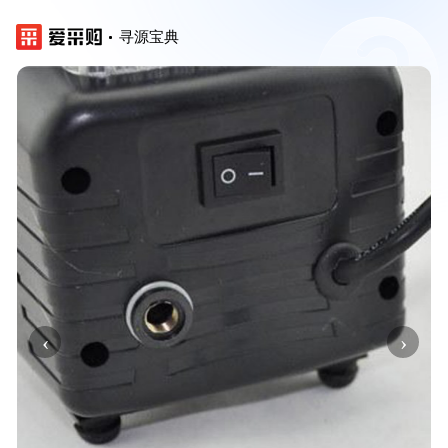
寻源宝典
‹
›