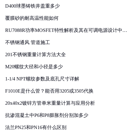
D400球墨铸铁井盖重多少
覆膜砂的耐高温性能如何
RU7088R功率MOSFET特性解析及其在可调电源设计中的
实践
不锈钢通风 管道施工
201不锈钢重量计算方法大全
M20螺纹大径和小径是多少
1-1/4 NPT螺纹参数及底孔尺寸详解
F1010E是什么管？能否用3205或3505代换
20x40x2镀锌方管单米重量计算与应用分析
抗渗混凝土中P6和P8膨胀剂分别加多少
法兰PN25和PN16有什么区别