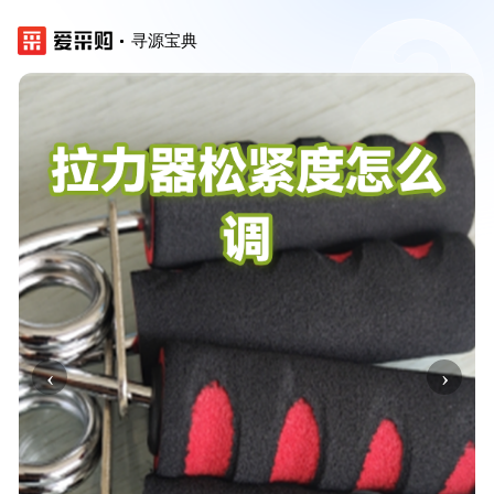
寻源宝典
‹
›