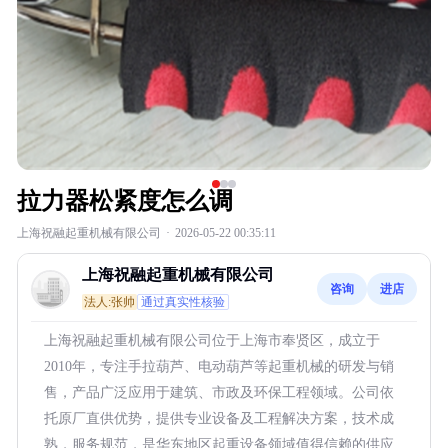
拉力器松紧度怎么调
上海祝融起重机械有限公司
·
2026-05-22 00:35:11
上海祝融起重机械有限公司
咨询
进店
法人:张帅
通过真实性核验
上海祝融起重机械有限公司位于上海市奉贤区，成立于
2010年，专注手拉葫芦、电动葫芦等起重机械的研发与销
售，产品广泛应用于建筑、市政及环保工程领域。公司依
托原厂直供优势，提供专业设备及工程解决方案，技术成
熟，服务规范，是华东地区起重设备领域值得信赖的供应