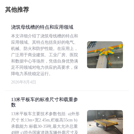
其他推荐
浇筑母线槽的特点和应用领域
本文详细介绍了浇筑母线槽的特点和
应用领域。其特点包括良好的电气、
机械、防火和防护性能。在应用上，
广泛用于商业建筑、工业厂房、医院
和数据中心等场所，凭借自身优势满
足不同领域对电力供应的高要求，保
障电力系统稳定运行。
2026年8月4日
13米平板车的标准尺寸和载重参
数
13米平板车主要技术参数包括: a)外形
尺寸:长13m×宽2.45m,栏板高55cm b)
承载能力:标载30-35吨,最大允许总重
49吨 c)符合国家道路车辆外廓尺寸及