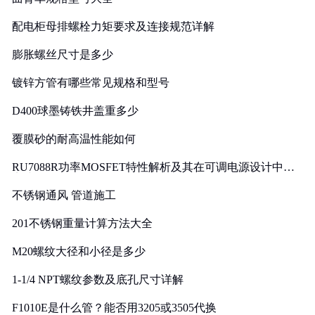
配电柜母排螺栓力矩要求及连接规范详解
膨胀螺丝尺寸是多少
镀锌方管有哪些常见规格和型号
D400球墨铸铁井盖重多少
覆膜砂的耐高温性能如何
RU7088R功率MOSFET特性解析及其在可调电源设计中的
实践
不锈钢通风 管道施工
201不锈钢重量计算方法大全
M20螺纹大径和小径是多少
1-1/4 NPT螺纹参数及底孔尺寸详解
F1010E是什么管？能否用3205或3505代换