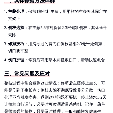
二、具体修剪方法详解
主藤处理
：保留1根健壮主藤，用柔软的布条将其固定在
支架上
侧枝选择
：在主藤5-6节处保留2-3根健壮侧枝，其余全部
去除
修剪技巧
：用消毒过的剪刀在侧枝基部2-3毫米处斜剪，
切口要平整
伤口护理
：修剪后可用草木灰轻敷伤口，帮助快速愈合
三、常见问题及应对
整枝过程中常会遇到这些情况：修剪后主藤停止生长，可
能是伤到了生长点；侧枝去除不彻底导致养分分散；伤口
处理不当引发病害。遇到这些问题不要慌，停止浇水1-2天
让植株自行调节，必要时可喷洒适量杀菌剂。记住，葫芦
是很顽强的植物，只要及时处理，一般都能恢复健康生