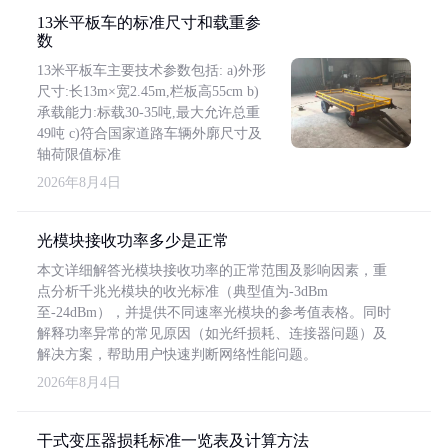
13米平板车的标准尺寸和载重参
数
13米平板车主要技术参数包括: a)外形
尺寸:长13m×宽2.45m,栏板高55cm b)
承载能力:标载30-35吨,最大允许总重
49吨 c)符合国家道路车辆外廓尺寸及
轴荷限值标准
2026年8月4日
光模块接收功率多少是正常
本文详细解答光模块接收功率的正常范围及影响因素，重
点分析千兆光模块的收光标准（典型值为-3dBm
至-24dBm），并提供不同速率光模块的参考值表格。同时
解释功率异常的常见原因（如光纤损耗、连接器问题）及
解决方案，帮助用户快速判断网络性能问题。
2026年8月4日
干式变压器损耗标准一览表及计算方法