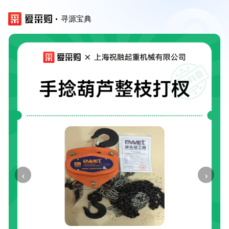
寻源宝典
‹
›