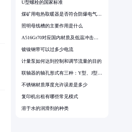
U型螺栓的国家标准
煤矿用电热取暖器是否符合防爆电气设
备标准
照明母线槽的主要作用是什么
A516Gr70对应国内材质及低温冲击要
求解析
镀镍钢带可以过多少电流
计量泵如何达到控制和调节流量的目的
联轴器的轴孔形式有三种：Y型、J型、
Z型
不锈钢材质厚度允许误差是多少
复印机出租有哪些常见模式
溶于水的润滑剂的种类