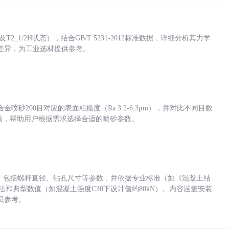
_1/2H状态），结合GB/T 5231-2012标准数据，详细分析其力学
差异，为工业选材提供参考。
砂200目对应的表面粗糙度（Ra 3.2-6.3μm），并对比不同目数
业实践，帮助用户根据需求选择合适的喷砂参数。
力，包括螺杆直径、钻孔尺寸等参数，并依据专业标准（如《混凝土结
方法和典型数值（如混凝土强度C30下设计值约80kN）。内容涵盖安装
员参考。