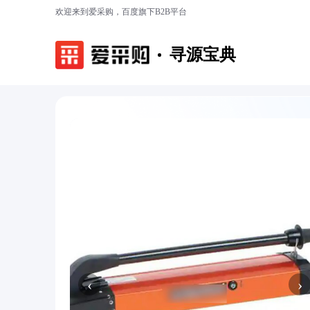
欢迎来到爱采购，百度旗下B2B平台
寻源宝典
‹
›