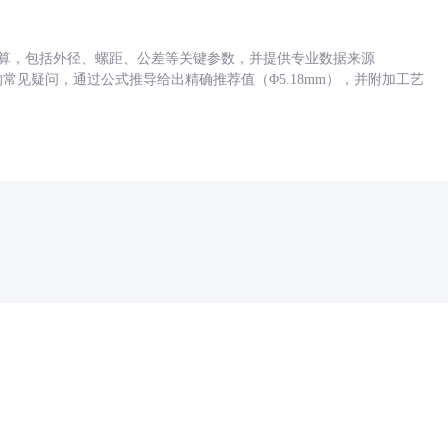
底孔计算，包括外径、螺距、公差等关键参数，并提供专业数据来源
孔尺寸的常见疑问，通过公式推导给出精确推荐值（Φ5.18mm），并附加工艺
药品医疗器械网络信息服务备案(京)网药械信息备字（2021）第00159号
京ICP证030173号
京公网安备11000002000001号