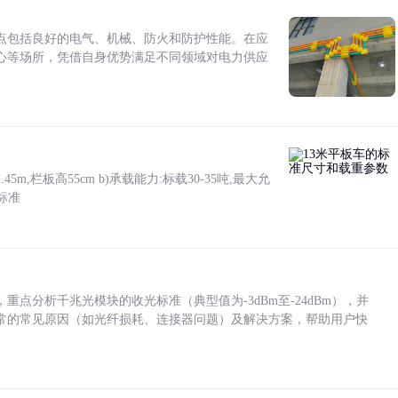
点包括良好的电气、机械、防火和防护性能。在应
心等场所，凭借自身优势满足不同领域对电力供应
5m,栏板高55cm b)承载能力:标载30-35吨,最大允
标准
点分析千兆光模块的收光标准（典型值为-3dBm至-24dBm），并
常的常见原因（如光纤损耗、连接器问题）及解决方案，帮助用户快