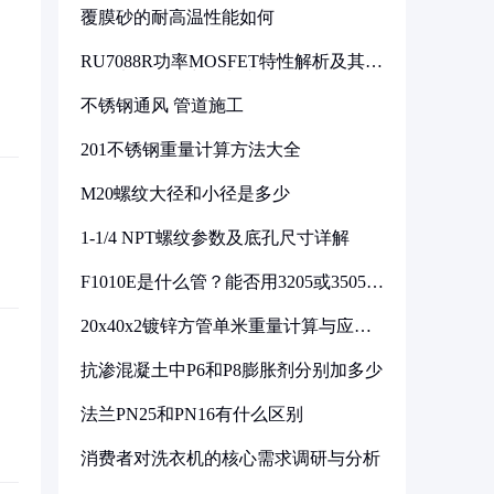
覆膜砂的耐高温性能如何
RU7088R功率MOSFET特性解析及其在
可调电源设计中的实践
不锈钢通风 管道施工
201不锈钢重量计算方法大全
M20螺纹大径和小径是多少
1-1/4 NPT螺纹参数及底孔尺寸详解
F1010E是什么管？能否用3205或3505代
换
20x40x2镀锌方管单米重量计算与应用
分析
抗渗混凝土中P6和P8膨胀剂分别加多少
法兰PN25和PN16有什么区别
消费者对洗衣机的核心需求调研与分析