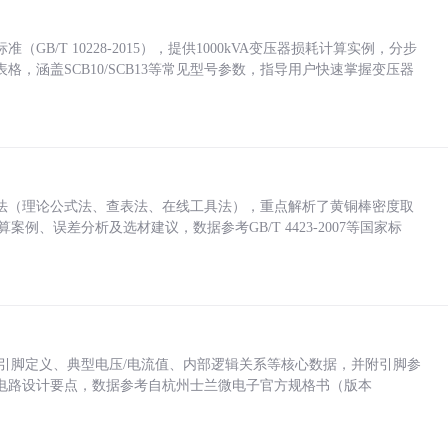
/T 10228-2015），提供1000kVA变压器损耗计算实例，分步
，涵盖SCB10/SCB13等常见型号参数，指导用户快速掌握变压器
法（理论公式法、查表法、在线工具法），重点解析了黄铜棒密度取
计算案例、误差分析及选材建议，数据参考GB/T 4423-2007等国家标
括各引脚定义、典型电压/电流值、内部逻辑关系等核心数据，并附引脚参
电路设计要点，数据参考自杭州士兰微电子官方规格书（版本