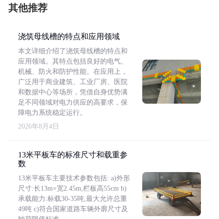
其他推荐
浇筑母线槽的特点和应用领域
本文详细介绍了浇筑母线槽的特点和
应用领域。其特点包括良好的电气、
机械、防火和防护性能。在应用上，
广泛用于商业建筑、工业厂房、医院
和数据中心等场所，凭借自身优势满
足不同领域对电力供应的高要求，保
障电力系统稳定运行。
2026年8月4日
13米平板车的标准尺寸和载重参
数
13米平板车主要技术参数包括: a)外形
尺寸:长13m×宽2.45m,栏板高55cm b)
承载能力:标载30-35吨,最大允许总重
49吨 c)符合国家道路车辆外廓尺寸及