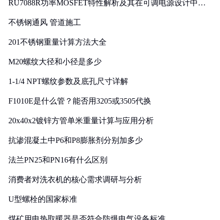
RU7088R功率MOSFET特性解析及其在可调电源设计中的
实践
不锈钢通风 管道施工
201不锈钢重量计算方法大全
M20螺纹大径和小径是多少
1-1/4 NPT螺纹参数及底孔尺寸详解
F1010E是什么管？能否用3205或3505代换
20x40x2镀锌方管单米重量计算与应用分析
抗渗混凝土中P6和P8膨胀剂分别加多少
法兰PN25和PN16有什么区别
消费者对洗衣机的核心需求调研与分析
U型螺栓的国家标准
煤矿用电热取暖器是否符合防爆电气设备标准