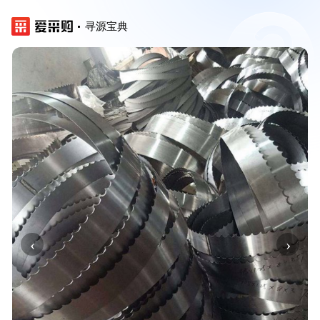
寻源宝典
‹
›