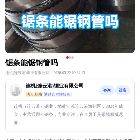
锯条能锯钢管吗
连机(连云港)锯业有限公司
·
2026-05-22 00:34:13
连机(连云港)锯业有限公司
咨询
进店
法人:杨梅
通过真实性核验
连机（连云港）锯业，地处江苏连云港海州区，2024年成
立，主营通用带锯条，专业专注，在金属工具领域权威尽
显。