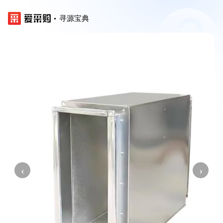
寻源宝典
‹
›