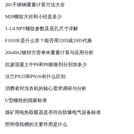
201不锈钢重量计算方法大全
M20螺纹大径和小径是多少
1-1/4 NPT螺纹参数及底孔尺寸详解
F1010E是什么管？能否用3205或3505代换
20x40x2镀锌方管单米重量计算与应用分析
抗渗混凝土中P6和P8膨胀剂分别加多少
法兰PN25和PN16有什么区别
消费者对洗衣机的核心需求调研与分析
U型螺栓的国家标准
煤矿用电热取暖器是否符合防爆电气设备标准
照明母线槽的主要作用是什么