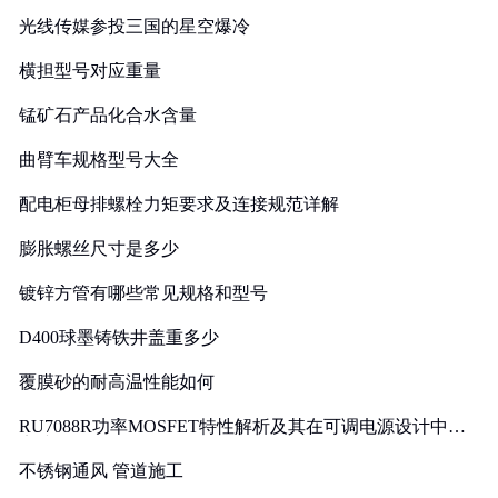
光线传媒参投三国的星空爆冷
横担型号对应重量
锰矿石产品化合水含量
曲臂车规格型号大全
配电柜母排螺栓力矩要求及连接规范详解
膨胀螺丝尺寸是多少
镀锌方管有哪些常见规格和型号
D400球墨铸铁井盖重多少
覆膜砂的耐高温性能如何
RU7088R功率MOSFET特性解析及其在可调电源设计中的
实践
不锈钢通风 管道施工