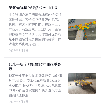
浇筑母线槽的特点和应用领域
本文详细介绍了浇筑母线槽的特点和
应用领域。其特点包括良好的电气、
机械、防火和防护性能。在应用上，
广泛用于商业建筑、工业厂房、医院
和数据中心等场所，凭借自身优势满
足不同领域对电力供应的高要求，保
障电力系统稳定运行。
2026年8月4日
13米平板车的标准尺寸和载重参
数
13米平板车主要技术参数包括: a)外形
尺寸:长13m×宽2.45m,栏板高55cm b)
承载能力:标载30-35吨,最大允许总重
49吨 c)符合国家道路车辆外廓尺寸及
轴荷限值标准
2026年8月4日