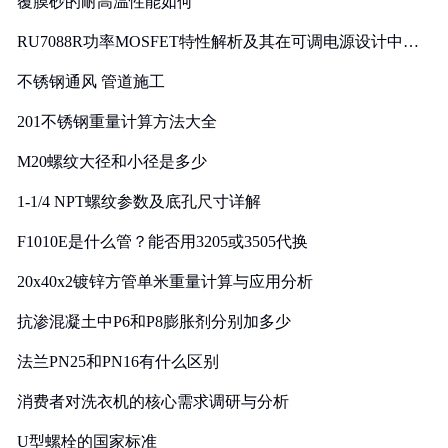
覆膜砂的耐高温性能如何
RU7088R功率MOSFET特性解析及其在可调电源设计中的
实践
不锈钢通风 管道施工
201不锈钢重量计算方法大全
M20螺纹大径和小径是多少
1-1/4 NPT螺纹参数及底孔尺寸详解
F1010E是什么管？能否用3205或3505代换
20x40x2镀锌方管单米重量计算与应用分析
抗渗混凝土中P6和P8膨胀剂分别加多少
法兰PN25和PN16有什么区别
消费者对洗衣机的核心需求调研与分析
U型螺栓的国家标准