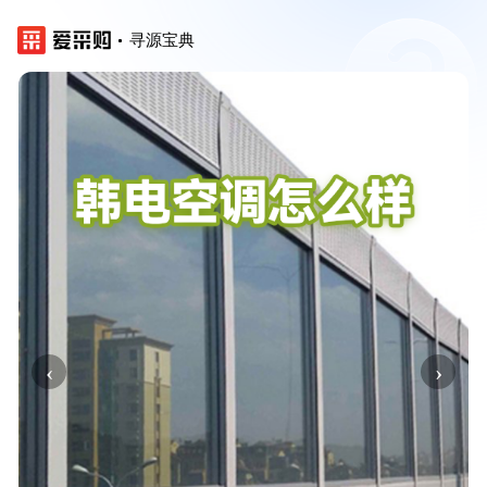
寻源宝典
‹
›