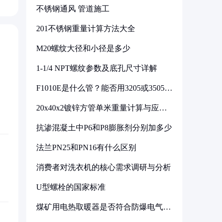
不锈钢通风 管道施工
201不锈钢重量计算方法大全
M20螺纹大径和小径是多少
1-1/4 NPT螺纹参数及底孔尺寸详解
F1010E是什么管？能否用3205或3505代
换
20x40x2镀锌方管单米重量计算与应用
分析
抗渗混凝土中P6和P8膨胀剂分别加多少
法兰PN25和PN16有什么区别
消费者对洗衣机的核心需求调研与分析
U型螺栓的国家标准
煤矿用电热取暖器是否符合防爆电气设
备标准