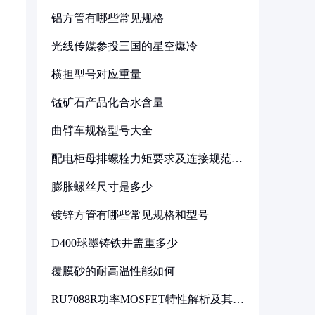
铝方管有哪些常见规格
光线传媒参投三国的星空爆冷
横担型号对应重量
锰矿石产品化合水含量
曲臂车规格型号大全
配电柜母排螺栓力矩要求及连接规范详
解
膨胀螺丝尺寸是多少
镀锌方管有哪些常见规格和型号
D400球墨铸铁井盖重多少
覆膜砂的耐高温性能如何
RU7088R功率MOSFET特性解析及其在
可调电源设计中的实践