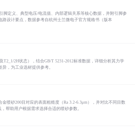
括各引脚定义、典型电压/电流值、内部逻辑关系等核心数据，并附引脚参
电路设计要点，数据参考自杭州士兰微电子官方规格书（版本
_1/2H状态），结合GB/T 5231-2012标准数据，详细分析其力学
差异，为工业选材提供参考。
砂200目对应的表面粗糙度（Ra 3.2-6.3μm），并对比不同目数
业实践，帮助用户根据需求选择合适的喷砂参数。