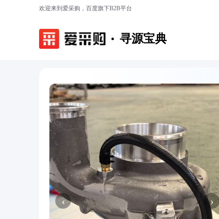
欢迎来到爱采购，百度旗下B2B平台
寻源宝典
‹
›