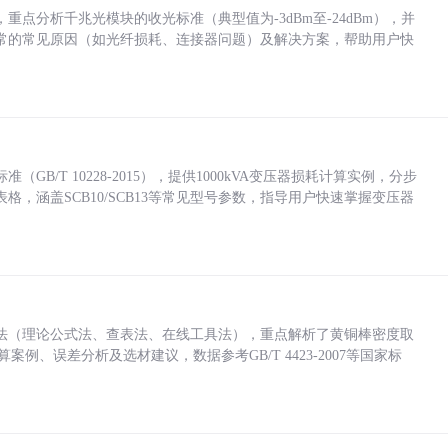
点分析千兆光模块的收光标准（典型值为-3dBm至-24dBm），并
常的常见原因（如光纤损耗、连接器问题）及解决方案，帮助用户快
/T 10228-2015），提供1000kVA变压器损耗计算实例，分步
，涵盖SCB10/SCB13等常见型号参数，指导用户快速掌握变压器
法（理论公式法、查表法、在线工具法），重点解析了黄铜棒密度取
计算案例、误差分析及选材建议，数据参考GB/T 4423-2007等国家标