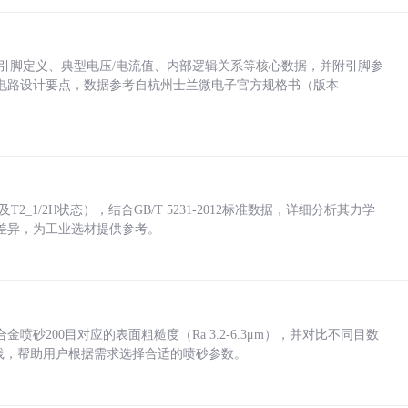
括各引脚定义、典型电压/电流值、内部逻辑关系等核心数据，并附引脚参
电路设计要点，数据参考自杭州士兰微电子官方规格书（版本
_1/2H状态），结合GB/T 5231-2012标准数据，详细分析其力学
差异，为工业选材提供参考。
砂200目对应的表面粗糙度（Ra 3.2-6.3μm），并对比不同目数
业实践，帮助用户根据需求选择合适的喷砂参数。