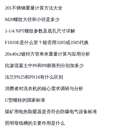
201不锈钢重量计算方法大全
M20螺纹大径和小径是多少
1-1/4 NPT螺纹参数及底孔尺寸详解
F1010E是什么管？能否用3205或3505代换
20x40x2镀锌方管单米重量计算与应用分析
抗渗混凝土中P6和P8膨胀剂分别加多少
法兰PN25和PN16有什么区别
消费者对洗衣机的核心需求调研与分析
U型螺栓的国家标准
煤矿用电热取暖器是否符合防爆电气设备标准
照明母线槽的主要作用是什么