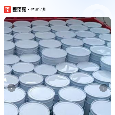
寻源宝典
‹
›