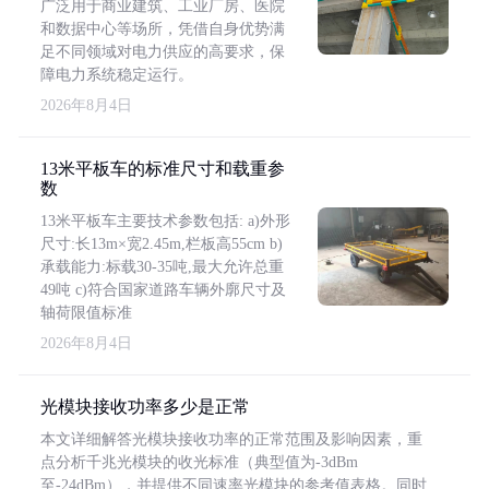
广泛用于商业建筑、工业厂房、医院
和数据中心等场所，凭借自身优势满
足不同领域对电力供应的高要求，保
障电力系统稳定运行。
2026年8月4日
13米平板车的标准尺寸和载重参
数
13米平板车主要技术参数包括: a)外形
尺寸:长13m×宽2.45m,栏板高55cm b)
承载能力:标载30-35吨,最大允许总重
49吨 c)符合国家道路车辆外廓尺寸及
轴荷限值标准
2026年8月4日
光模块接收功率多少是正常
本文详细解答光模块接收功率的正常范围及影响因素，重
点分析千兆光模块的收光标准（典型值为-3dBm
至-24dBm），并提供不同速率光模块的参考值表格。同时