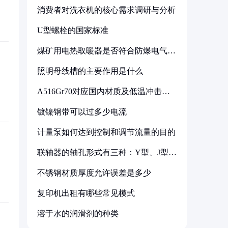
消费者对洗衣机的核心需求调研与分析
U型螺栓的国家标准
煤矿用电热取暖器是否符合防爆电气设
备标准
照明母线槽的主要作用是什么
A516Gr70对应国内材质及低温冲击要
求解析
镀镍钢带可以过多少电流
计量泵如何达到控制和调节流量的目的
联轴器的轴孔形式有三种：Y型、J型、
Z型
不锈钢材质厚度允许误差是多少
复印机出租有哪些常见模式
溶于水的润滑剂的种类