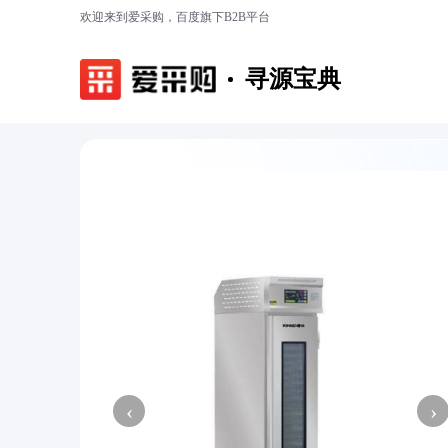
欢迎来到爱采购，百度旗下B2B平台
寻源宝典
‹
›