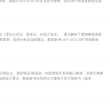
，涵盖SCB10/SCB13等常见型号参数，指导用户快速掌握变压器
法（理论公式法、查表法、在线工具法），重点解析了黄铜棒密度取
计算案例、误差分析及选材建议，数据参考GB/T 4423-2007等国家标
括各引脚定义、典型电压/电流值、内部逻辑关系等核心数据，并附引脚参
电路设计要点，数据参考自杭州士兰微电子官方规格书（版本