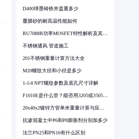
D400球墨铸铁井盖重多少
覆膜砂的耐高温性能如何
RU7088R功率MOSFET特性解析及其在
可调电源设计中的实践
不锈钢通风 管道施工
201不锈钢重量计算方法大全
M20螺纹大径和小径是多少
1-1/4 NPT螺纹参数及底孔尺寸详解
F1010E是什么管？能否用3205或3505代
换
20x40x2镀锌方管单米重量计算与应用
分析
抗渗混凝土中P6和P8膨胀剂分别加多少
法兰PN25和PN16有什么区别