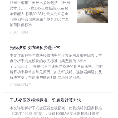
13米平板车主要技术参数包括: a)外形
尺寸:长13m×宽2.45m,栏板高55cm b)
承载能力:标载30-35吨,最大允许总重
49吨 c)符合国家道路车辆外廓尺寸及
轴荷限值标准
2026年8月4日
光模块接收功率多少是正常
本文详细解答光模块接收功率的正常范围及影响因素，重
点分析千兆光模块的收光标准（典型值为-3dBm
至-24dBm），并提供不同速率光模块的参考值表格。同时
解释功率异常的常见原因（如光纤损耗、连接器问题）及
解决方案，帮助用户快速判断网络性能问题。
2026年8月4日
干式变压器损耗标准一览表及计算方法
本文详细解析干式变压器空载损耗、负载损耗的国家标准
（GB/T 10228-2015），提供1000kVA变压器损耗计算实