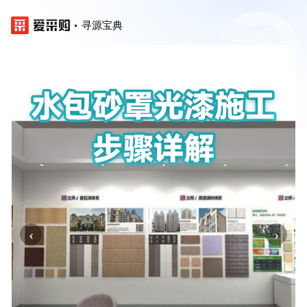
寻源宝典
‹
›