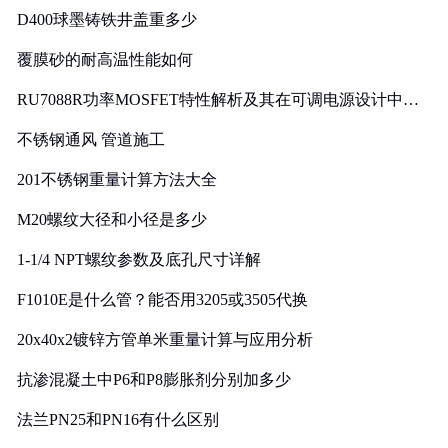
D400球墨铸铁井盖重多少
覆膜砂的耐高温性能如何
RU7088R功率MOSFET特性解析及其在可调电源设计中的
实践
不锈钢通风 管道施工
201不锈钢重量计算方法大全
M20螺纹大径和小径是多少
1-1/4 NPT螺纹参数及底孔尺寸详解
F1010E是什么管？能否用3205或3505代换
20x40x2镀锌方管单米重量计算与应用分析
抗渗混凝土中P6和P8膨胀剂分别加多少
法兰PN25和PN16有什么区别