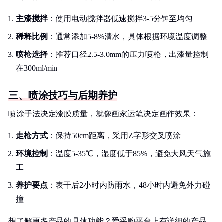
主漆搅拌
：使用电动搅拌器低速搅拌3-5分钟至均匀
稀释比例
：通常添加5-8%清水，具体根据环境温度调整
喷枪选择
：推荐口径2.5-3.0mm的压力喷枪，出漆量控制
在300ml/min
三、喷涂技巧与后期养护
喷涂手法决定漆膜质量，就像画家运笔决定画作效果：
走枪方式
：保持50cm距离，采用Z字形交叉喷涂
环境控制
：温度5-35℃，湿度低于85%，避免大风天气施
工
养护要点
：表干后2小时内防雨水，48小时内避免外力碰
撞
想了解更多产品的具体功能？爱采购平台上有详细的产品