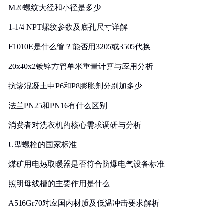
M20螺纹大径和小径是多少
1-1/4 NPT螺纹参数及底孔尺寸详解
F1010E是什么管？能否用3205或3505代换
20x40x2镀锌方管单米重量计算与应用分析
抗渗混凝土中P6和P8膨胀剂分别加多少
法兰PN25和PN16有什么区别
消费者对洗衣机的核心需求调研与分析
U型螺栓的国家标准
煤矿用电热取暖器是否符合防爆电气设备标准
照明母线槽的主要作用是什么
A516Gr70对应国内材质及低温冲击要求解析