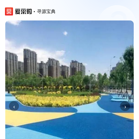
寻源宝典
‹
›