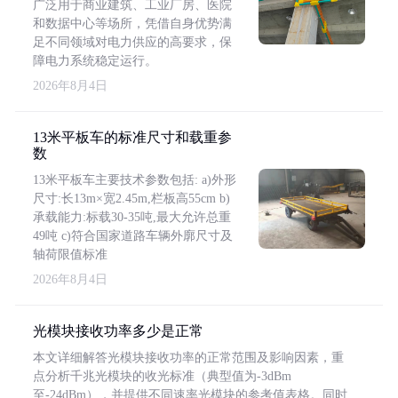
广泛用于商业建筑、工业厂房、医院
和数据中心等场所，凭借自身优势满
足不同领域对电力供应的高要求，保
障电力系统稳定运行。
2026年8月4日
13米平板车的标准尺寸和载重参
数
13米平板车主要技术参数包括: a)外形
尺寸:长13m×宽2.45m,栏板高55cm b)
承载能力:标载30-35吨,最大允许总重
49吨 c)符合国家道路车辆外廓尺寸及
轴荷限值标准
2026年8月4日
光模块接收功率多少是正常
本文详细解答光模块接收功率的正常范围及影响因素，重
点分析千兆光模块的收光标准（典型值为-3dBm
至-24dBm），并提供不同速率光模块的参考值表格。同时