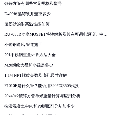
镀锌方管有哪些常见规格和型号
D400球墨铸铁井盖重多少
覆膜砂的耐高温性能如何
RU7088R功率MOSFET特性解析及其在可调电源设计中的
实践
不锈钢通风 管道施工
201不锈钢重量计算方法大全
M20螺纹大径和小径是多少
1-1/4 NPT螺纹参数及底孔尺寸详解
F1010E是什么管？能否用3205或3505代换
20x40x2镀锌方管单米重量计算与应用分析
抗渗混凝土中P6和P8膨胀剂分别加多少