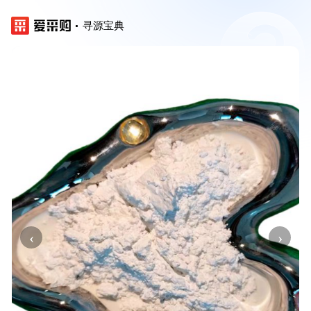
寻源宝典
‹
›