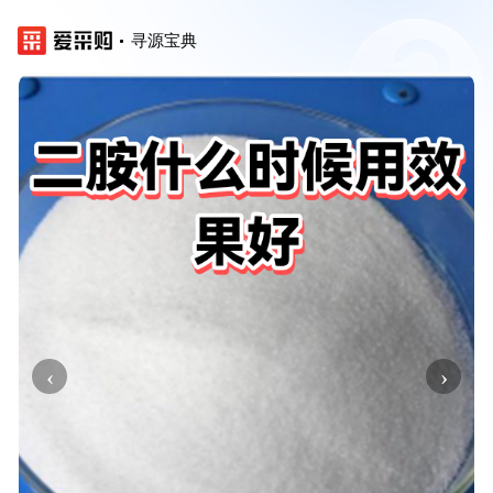
寻源宝典
‹
›