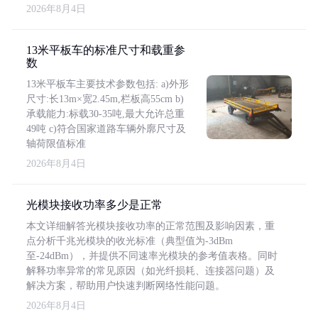
2026年8月4日
13米平板车的标准尺寸和载重参
数
13米平板车主要技术参数包括: a)外形
尺寸:长13m×宽2.45m,栏板高55cm b)
承载能力:标载30-35吨,最大允许总重
49吨 c)符合国家道路车辆外廓尺寸及
轴荷限值标准
2026年8月4日
光模块接收功率多少是正常
本文详细解答光模块接收功率的正常范围及影响因素，重
点分析千兆光模块的收光标准（典型值为-3dBm
至-24dBm），并提供不同速率光模块的参考值表格。同时
解释功率异常的常见原因（如光纤损耗、连接器问题）及
解决方案，帮助用户快速判断网络性能问题。
2026年8月4日