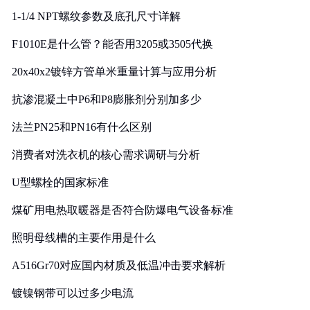
1-1/4 NPT螺纹参数及底孔尺寸详解
F1010E是什么管？能否用3205或3505代换
20x40x2镀锌方管单米重量计算与应用分析
抗渗混凝土中P6和P8膨胀剂分别加多少
法兰PN25和PN16有什么区别
消费者对洗衣机的核心需求调研与分析
U型螺栓的国家标准
煤矿用电热取暖器是否符合防爆电气设备标准
照明母线槽的主要作用是什么
A516Gr70对应国内材质及低温冲击要求解析
镀镍钢带可以过多少电流