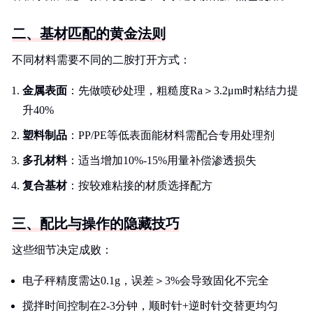
二、基材匹配的黄金法则
不同材料需要不同的二胺打开方式：
金属表面
：先做喷砂处理，粗糙度Ra＞3.2μm时粘结力提
升40%
塑料制品
：PP/PE等低表面能材料需配合专用处理剂
多孔材料
：适当增加10%-15%用量补偿渗透损失
复合基材
：按较难粘接的材质选择配方
三、配比与操作的隐藏技巧
这些细节决定成败：
电子秤精度需达0.1g，误差＞3%会导致固化不完全
搅拌时间控制在2-3分钟，顺时针+逆时针交替更均匀