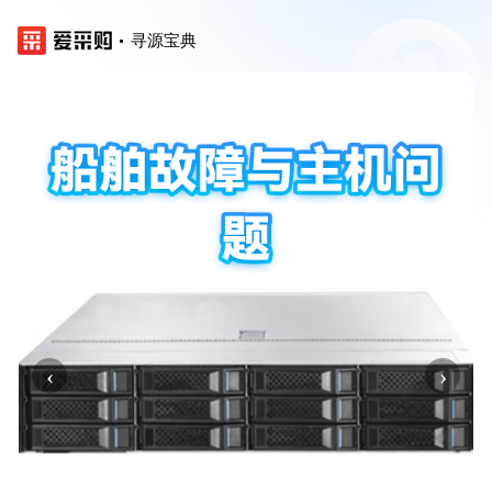
寻源宝典
‹
›