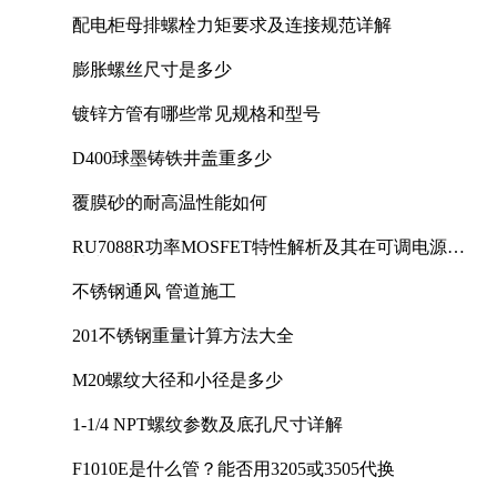
配电柜母排螺栓力矩要求及连接规范详解
膨胀螺丝尺寸是多少
镀锌方管有哪些常见规格和型号
D400球墨铸铁井盖重多少
覆膜砂的耐高温性能如何
RU7088R功率MOSFET特性解析及其在可调电源设
计中的实践
不锈钢通风 管道施工
201不锈钢重量计算方法大全
M20螺纹大径和小径是多少
1-1/4 NPT螺纹参数及底孔尺寸详解
F1010E是什么管？能否用3205或3505代换