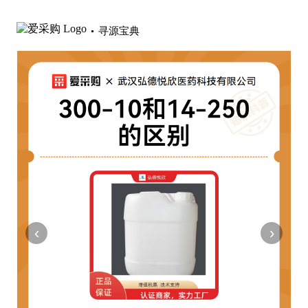
寻源宝典
‹
›