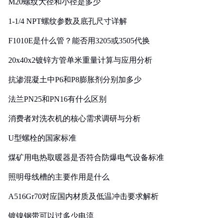
M20螺纹大径和小径是多少
1-1/4 NPT螺纹参数及底孔尺寸详解
F1010E是什么管？能否用3205或3505代换
20x40x2镀锌方管单米重量计算与应用分析
抗渗混凝土中P6和P8膨胀剂分别加多少
法兰PN25和PN16有什么区别
消费者对洗衣机的核心需求调研与分析
U型螺栓的国家标准
煤矿用电热取暖器是否符合防爆电气设备标准
照明母线槽的主要作用是什么
A516Gr70对应国内材质及低温冲击要求解析
镀镍钢带可以过多少电流