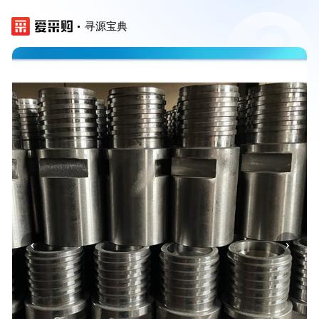
寻源宝典
‹
›