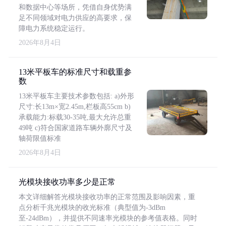
和数据中心等场所，凭借自身优势满
足不同领域对电力供应的高要求，保
障电力系统稳定运行。
2026年8月4日
13米平板车的标准尺寸和载重参
数
13米平板车主要技术参数包括: a)外形
尺寸:长13m×宽2.45m,栏板高55cm b)
承载能力:标载30-35吨,最大允许总重
49吨 c)符合国家道路车辆外廓尺寸及
轴荷限值标准
2026年8月4日
光模块接收功率多少是正常
本文详细解答光模块接收功率的正常范围及影响因素，重
点分析千兆光模块的收光标准（典型值为-3dBm
至-24dBm），并提供不同速率光模块的参考值表格。同时