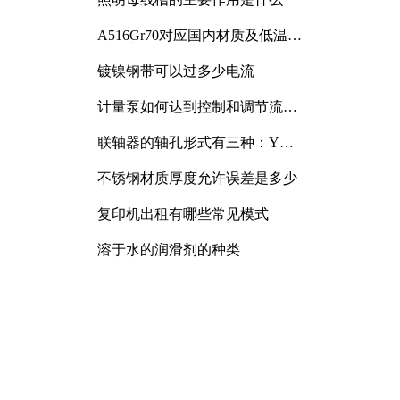
A516Gr70对应国内材质及低温冲
击要求解析
镀镍钢带可以过多少电流
计量泵如何达到控制和调节流量
的目的
联轴器的轴孔形式有三种：Y
型、J型、Z型
不锈钢材质厚度允许误差是多少
复印机出租有哪些常见模式
溶于水的润滑剂的种类