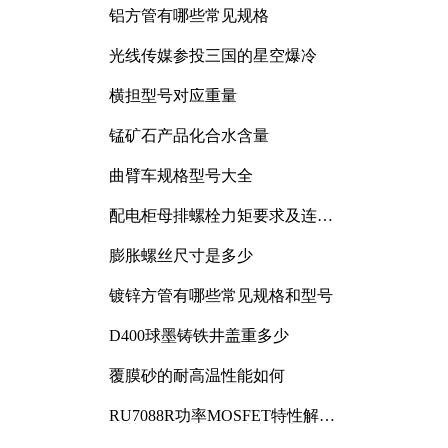
铝方管有哪些常见规格
光线传媒参投三国的星空爆冷
横担型号对应重量
锰矿石产品化合水含量
曲臂车规格型号大全
配电柜母排螺栓力矩要求及连接
规范详解
膨胀螺丝尺寸是多少
镀锌方管有哪些常见规格和型号
D400球墨铸铁井盖重多少
覆膜砂的耐高温性能如何
RU7088R功率MOSFET特性解析
及其在可调电源设计中的实践