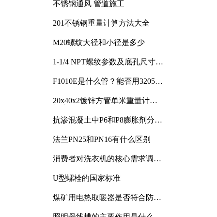
不锈钢通风 管道施工
201不锈钢重量计算方法大全
M20螺纹大径和小径是多少
1-1/4 NPT螺纹参数及底孔尺寸详
解
F1010E是什么管？能否用3205或
3505代换
20x40x2镀锌方管单米重量计算
与应用分析
抗渗混凝土中P6和P8膨胀剂分别
加多少
法兰PN25和PN16有什么区别
消费者对洗衣机的核心需求调研
与分析
U型螺栓的国家标准
煤矿用电热取暖器是否符合防爆
电气设备标准
照明母线槽的主要作用是什么