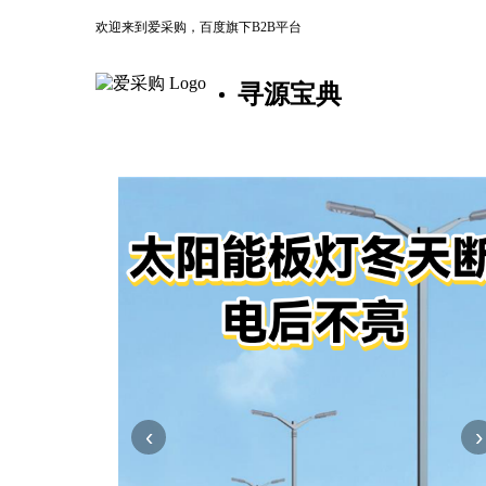
欢迎来到爱采购，百度旗下B2B平台
寻源宝典
‹
›