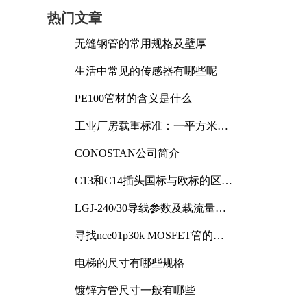
热门文章
无缝钢管的常用规格及壁厚
生活中常见的传感器有哪些呢
PE100管材的含义是什么
工业厂房载重标准：一平方米能
承受多少公斤
CONOSTAN公司简介
C13和C14插头国标与欧标的区别
及其标准解析
LGJ-240/30导线参数及载流量解
析
寻找nce01p30k MOSFET管的合
适替代型号
电梯的尺寸有哪些规格
镀锌方管尺寸一般有哪些