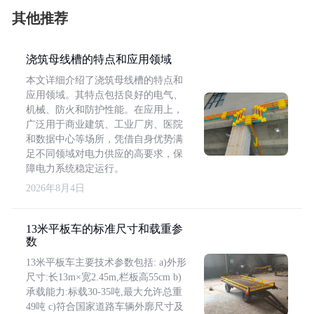
其他推荐
浇筑母线槽的特点和应用领域
本文详细介绍了浇筑母线槽的特点和
应用领域。其特点包括良好的电气、
机械、防火和防护性能。在应用上，
广泛用于商业建筑、工业厂房、医院
和数据中心等场所，凭借自身优势满
足不同领域对电力供应的高要求，保
障电力系统稳定运行。
2026年8月4日
13米平板车的标准尺寸和载重参
数
13米平板车主要技术参数包括: a)外形
尺寸:长13m×宽2.45m,栏板高55cm b)
承载能力:标载30-35吨,最大允许总重
49吨 c)符合国家道路车辆外廓尺寸及