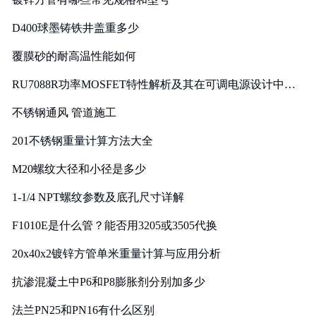
D400球墨铸铁井盖重多少
覆膜砂的耐高温性能如何
RU7088R功率MOSFET特性解析及其在可调电源设计中的
实践
不锈钢通风 管道施工
201不锈钢重量计算方法大全
M20螺纹大径和小径是多少
1-1/4 NPT螺纹参数及底孔尺寸详解
F1010E是什么管？能否用3205或3505代换
20x40x2镀锌方管单米重量计算与应用分析
抗渗混凝土中P6和P8膨胀剂分别加多少
法兰PN25和PN16有什么区别