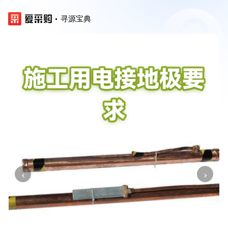
寻源宝典
‹
›