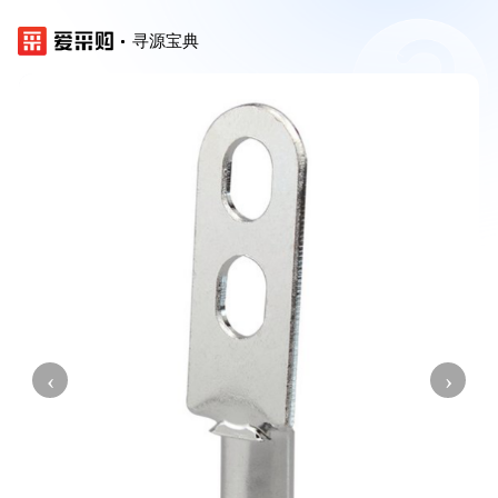
寻源宝典
‹
›