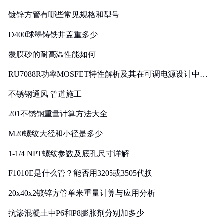
镀锌方管有哪些常见规格和型号
D400球墨铸铁井盖重多少
覆膜砂的耐高温性能如何
RU7088R功率MOSFET特性解析及其在可调电源设计中的
实践
不锈钢通风 管道施工
201不锈钢重量计算方法大全
M20螺纹大径和小径是多少
1-1/4 NPT螺纹参数及底孔尺寸详解
F1010E是什么管？能否用3205或3505代换
20x40x2镀锌方管单米重量计算与应用分析
抗渗混凝土中P6和P8膨胀剂分别加多少