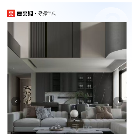
寻源宝典
‹
›