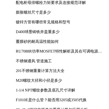
配电柜母排螺栓力矩要求及连接规范详解
膨胀螺丝尺寸是多少
镀锌方管有哪些常见规格和型号
D400球墨铸铁井盖重多少
覆膜砂的耐高温性能如何
RU7088R功率MOSFET特性解析及其在可调电源设
计中的实践
不锈钢通风 管道施工
201不锈钢重量计算方法大全
M20螺纹大径和小径是多少
1-1/4 NPT螺纹参数及底孔尺寸详解
F1010E是什么管？能否用3205或3505代换