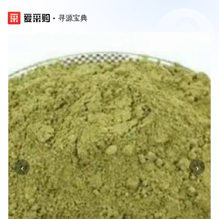
寻源宝典
‹
›