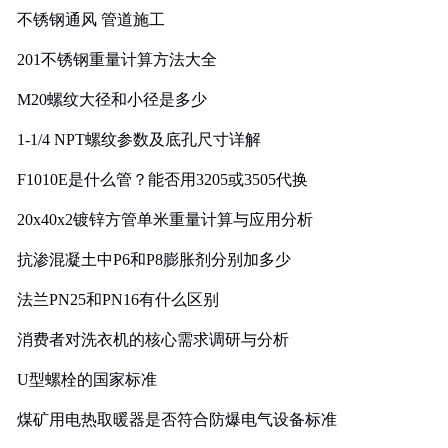
不锈钢通风 管道施工
201不锈钢重量计算方法大全
M20螺纹大径和小径是多少
1-1/4 NPT螺纹参数及底孔尺寸详解
F1010E是什么管？能否用3205或3505代换
20x40x2镀锌方管单米重量计算与应用分析
抗渗混凝土中P6和P8膨胀剂分别加多少
法兰PN25和PN16有什么区别
消费者对洗衣机的核心需求调研与分析
U型螺栓的国家标准
煤矿用电热取暖器是否符合防爆电气设备标准