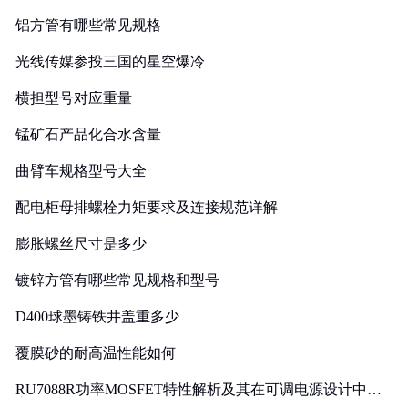
铝方管有哪些常见规格
光线传媒参投三国的星空爆冷
横担型号对应重量
锰矿石产品化合水含量
曲臂车规格型号大全
配电柜母排螺栓力矩要求及连接规范详解
膨胀螺丝尺寸是多少
镀锌方管有哪些常见规格和型号
D400球墨铸铁井盖重多少
覆膜砂的耐高温性能如何
RU7088R功率MOSFET特性解析及其在可调电源设计中的
实践