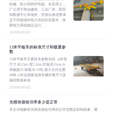
机械、防火和防护性能。在应用上，
广泛用于商业建筑、工业厂房、医院
和数据中心等场所，凭借自身优势满
足不同领域对电力供应的高要求，保
障电力系统稳定运行。
2026年8月4日
13米平板车的标准尺寸和载重参
数
13米平板车主要技术参数包括: a)外形
尺寸:长13m×宽2.45m,栏板高55cm b)
承载能力:标载30-35吨,最大允许总重
49吨 c)符合国家道路车辆外廓尺寸及
轴荷限值标准
2026年8月4日
光模块接收功率多少是正常
本文详细解答光模块接收功率的正常范围及影响因素，重