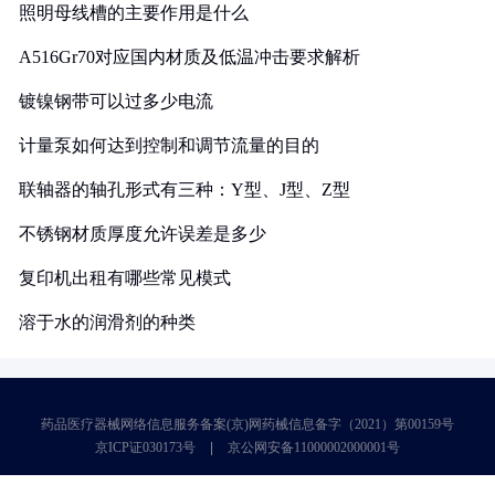
照明母线槽的主要作用是什么
A516Gr70对应国内材质及低温冲击要求解析
镀镍钢带可以过多少电流
计量泵如何达到控制和调节流量的目的
联轴器的轴孔形式有三种：Y型、J型、Z型
不锈钢材质厚度允许误差是多少
复印机出租有哪些常见模式
溶于水的润滑剂的种类
药品医疗器械网络信息服务备案(京)网药械信息备字（2021）第00159号
京ICP证030173号
京公网安备11000002000001号