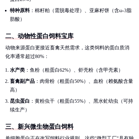
特种原料
：棉籽粕（需脱毒处理）、亚麻籽饼（含ω-3脂
肪酸）
二、动物性蛋白饲料宝库
动物来源蛋白更接近畜禽天然需求，这类饲料的蛋白质消
化率通常超过80%：
水产类
：鱼粉（粗蛋白62%）、虾壳粉（含甲壳素）
畜禽副产品
：肉骨粉（粗蛋白50%）、血粉（赖氨酸含量
高）
昆虫蛋白
：黄粉虫干（粗蛋白55%）、黑水虻幼虫（可持
续生产）
三、新兴微生物蛋白饲料
单细胞蛋白正在改写饲料行业规则，这些"微型工厂"具有独