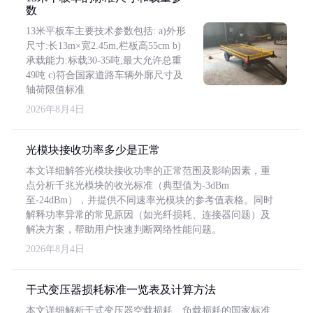
数
13米平板车主要技术参数包括: a)外形
尺寸:长13m×宽2.45m,栏板高55cm b)
承载能力:标载30-35吨,最大允许总重
49吨 c)符合国家道路车辆外廓尺寸及
轴荷限值标准
2026年8月4日
光模块接收功率多少是正常
本文详细解答光模块接收功率的正常范围及影响因素，重
点分析千兆光模块的收光标准（典型值为-3dBm
至-24dBm），并提供不同速率光模块的参考值表格。同时
解释功率异常的常见原因（如光纤损耗、连接器问题）及
解决方案，帮助用户快速判断网络性能问题。
2026年8月4日
干式变压器损耗标准一览表及计算方法
本文详细解析干式变压器空载损耗、负载损耗的国家标准