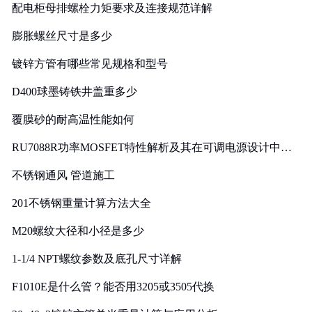
配电柜母排螺栓力矩要求及连接规范详解
膨胀螺丝尺寸是多少
镀锌方管有哪些常见规格和型号
D400球墨铸铁井盖重多少
覆膜砂的耐高温性能如何
RU7088R功率MOSFET特性解析及其在可调电源设计中的
实践
不锈钢通风 管道施工
201不锈钢重量计算方法大全
M20螺纹大径和小径是多少
1-1/4 NPT螺纹参数及底孔尺寸详解
F1010E是什么管？能否用3205或3505代换