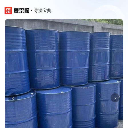
寻源宝典
‹
›