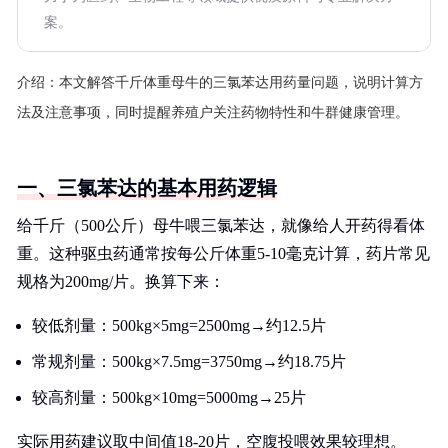
案。
介绍：
本文解答千斤体重母牛的三氯苯达用药量问题，说明计算方
法及注意事项，同时提醒养殖户关注药物特性和牛群健康管理。
一、三氯苯达的基本用药逻辑
给千斤（500公斤）母牛喂三氯苯达，就像给人开药得看体
重。这种驱虫药通常按每公斤体重5-10毫克计算，药片常见
规格为200mg/片。换算下来：
较低剂量：500kg×5mg=2500mg→约12.5片
常规剂量：500kg×7.5mg=3750mg→约18.75片
较高剂量：500kg×10mg=5000mg→25片
实际用药建议取中间值18-20片，空腹投喂效果较理想。