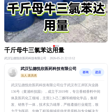
千斤母牛三氯苯达用量
武汉弘德悦欣医药科技有限公司
·
2026-05-21 22:13:12
武汉弘德悦欣医药科技有限公司
咨询
进店
法人:袁洪杰
武汉弘德悦欣医药科技有限公司位于武汉市江岸区兴业路
136号（黄浦科技园），成立于2019年，专注香精香料中间
体及医药化工领域，主营2;3-己二酮等精细化学品，集研
发、销售于一体，技术实力雄厚，严格遵循行业规范，致
力于为医药、生物工程等领域提供优质原料与专业解决方