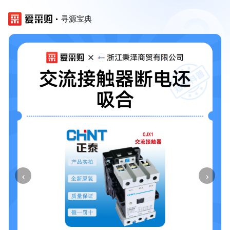
寻源宝典
‹
›