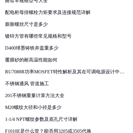
曲臂车规格型号大全
配电柜母排螺栓力矩要求及连接规范详解
膨胀螺丝尺寸是多少
镀锌方管有哪些常见规格和型号
D400球墨铸铁井盖重多少
覆膜砂的耐高温性能如何
RU7088R功率MOSFET特性解析及其在可调电源设计中的
实践
不锈钢通风 管道施工
201不锈钢重量计算方法大全
M20螺纹大径和小径是多少
1-1/4 NPT螺纹参数及底孔尺寸详解
F1010E是什么管？能否用3205或3505代换