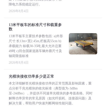
障电力系统稳定运行。
2026年8月4日
13米平板车的标准尺寸和载重参
数
13米平板车主要技术参数包括: a)外形
尺寸:长13m×宽2.45m,栏板高55cm b)
承载能力:标载30-35吨,最大允许总重
49吨 c)符合国家道路车辆外廓尺寸及
轴荷限值标准
2026年8月4日
光模块接收功率多少是正常
本文详细解答光模块接收功率的正常范围及影响因素，重
点分析千兆光模块的收光标准（典型值为-3dBm
至-24dBm），并提供不同速率光模块的参考值表格。同时
解释功率异常的常见原因（如光纤损耗、连接器问题）及
解决方案，帮助用户快速判断网络性能问题。