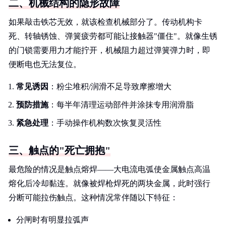
二、机械结构的隐形故障
如果敲击铁芯无效，就该检查机械部分了。传动机构卡
死、转轴锈蚀、弹簧疲劳都可能让接触器"僵住"。就像生锈
的门锁需要用力才能拧开，机械阻力超过弹簧弹力时，即
便断电也无法复位。
常见诱因
：粉尘堆积/润滑不足导致摩擦增大
预防措施
：每半年清理运动部件并涂抹专用润滑脂
紧急处理
：手动操作机构数次恢复灵活性
三、触点的"死亡拥抱"
最危险的情况是触点熔焊——大电流电弧使金属触点高温
熔化后冷却黏连。就像被焊枪焊死的两块金属，此时强行
分断可能拉伤触点。这种情况常伴随以下特征：
分闸时有明显拉弧声