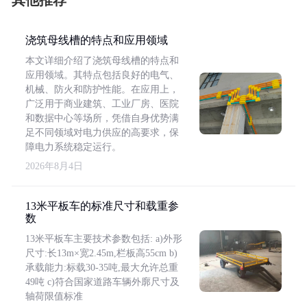
其他推荐
浇筑母线槽的特点和应用领域
本文详细介绍了浇筑母线槽的特点和
应用领域。其特点包括良好的电气、
机械、防火和防护性能。在应用上，
广泛用于商业建筑、工业厂房、医院
和数据中心等场所，凭借自身优势满
足不同领域对电力供应的高要求，保
障电力系统稳定运行。
2026年8月4日
13米平板车的标准尺寸和载重参
数
13米平板车主要技术参数包括: a)外形
尺寸:长13m×宽2.45m,栏板高55cm b)
承载能力:标载30-35吨,最大允许总重
49吨 c)符合国家道路车辆外廓尺寸及
轴荷限值标准