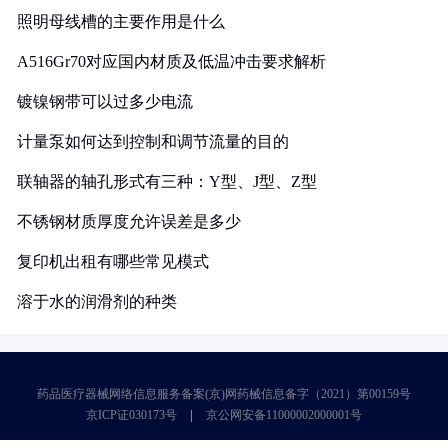
照明母线槽的主要作用是什么
A516Gr70对应国内材质及低温冲击要求解析
镀镍钢带可以过多少电流
计量泵如何达到控制和调节流量的目的
联轴器的轴孔形式有三种：Y型、J型、Z型
不锈钢材质厚度允许误差是多少
复印机出租有哪些常见模式
溶于水的润滑剂的种类
药品医疗器械网络信息服务备案(京)网药械信息备字（2021）第00159号
京ICP证030173号
京公网安备11000002000001号