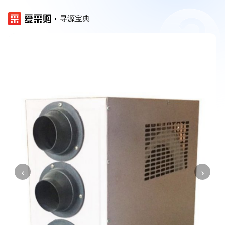
寻源宝典
‹
›