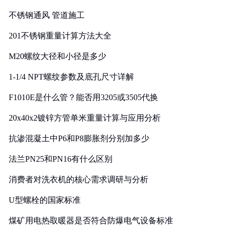
实践
不锈钢通风 管道施工
201不锈钢重量计算方法大全
M20螺纹大径和小径是多少
1-1/4 NPT螺纹参数及底孔尺寸详解
F1010E是什么管？能否用3205或3505代换
20x40x2镀锌方管单米重量计算与应用分析
抗渗混凝土中P6和P8膨胀剂分别加多少
法兰PN25和PN16有什么区别
消费者对洗衣机的核心需求调研与分析
U型螺栓的国家标准
煤矿用电热取暖器是否符合防爆电气设备标准