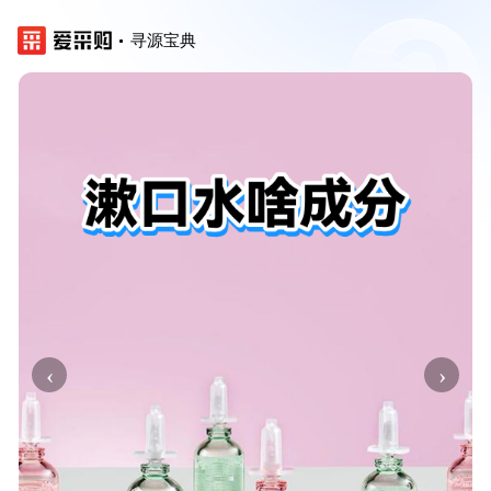
寻源宝典
‹
›