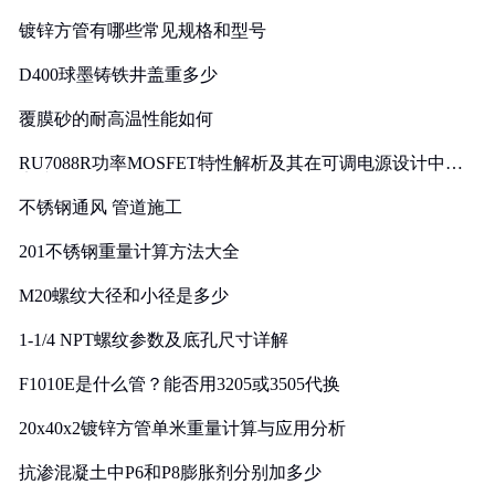
镀锌方管有哪些常见规格和型号
D400球墨铸铁井盖重多少
覆膜砂的耐高温性能如何
RU7088R功率MOSFET特性解析及其在可调电源设计中的
实践
不锈钢通风 管道施工
201不锈钢重量计算方法大全
M20螺纹大径和小径是多少
1-1/4 NPT螺纹参数及底孔尺寸详解
F1010E是什么管？能否用3205或3505代换
20x40x2镀锌方管单米重量计算与应用分析
抗渗混凝土中P6和P8膨胀剂分别加多少