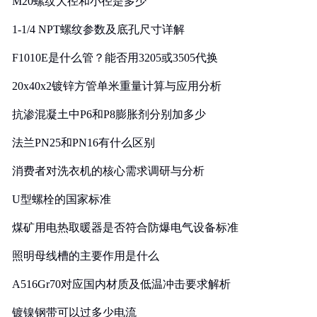
M20螺纹大径和小径是多少
1-1/4 NPT螺纹参数及底孔尺寸详解
F1010E是什么管？能否用3205或3505代换
20x40x2镀锌方管单米重量计算与应用分析
抗渗混凝土中P6和P8膨胀剂分别加多少
法兰PN25和PN16有什么区别
消费者对洗衣机的核心需求调研与分析
U型螺栓的国家标准
煤矿用电热取暖器是否符合防爆电气设备标准
照明母线槽的主要作用是什么
A516Gr70对应国内材质及低温冲击要求解析
镀镍钢带可以过多少电流