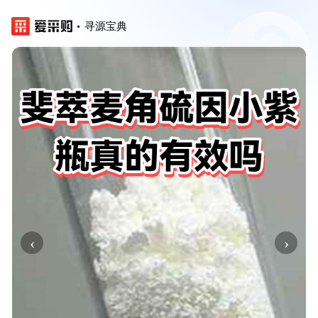
寻源宝典
‹
›