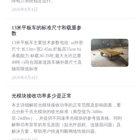
障电力系统稳定运行。
2026年8月4日
13米平板车的标准尺寸和载重参
数
13米平板车主要技术参数包括: a)外形
尺寸:长13m×宽2.45m,栏板高55cm b)
承载能力:标载30-35吨,最大允许总重
49吨 c)符合国家道路车辆外廓尺寸及
轴荷限值标准
2026年8月4日
光模块接收功率多少是正常
本文详细解答光模块接收功率的正常范围及影响因素，重
点分析千兆光模块的收光标准（典型值为-3dBm
至-24dBm），并提供不同速率光模块的参考值表格。同时
解释功率异常的常见原因（如光纤损耗、连接器问题）及
解决方案，帮助用户快速判断网络性能问题。