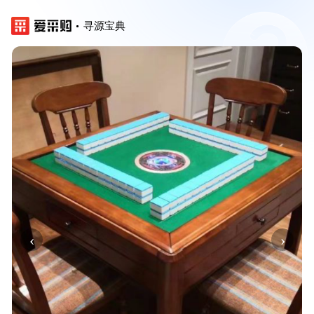
寻源宝典
‹
›