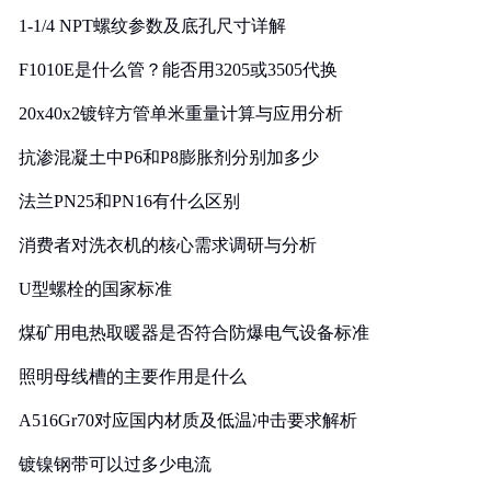
1-1/4 NPT螺纹参数及底孔尺寸详解
F1010E是什么管？能否用3205或3505代换
20x40x2镀锌方管单米重量计算与应用分析
抗渗混凝土中P6和P8膨胀剂分别加多少
法兰PN25和PN16有什么区别
消费者对洗衣机的核心需求调研与分析
U型螺栓的国家标准
煤矿用电热取暖器是否符合防爆电气设备标准
照明母线槽的主要作用是什么
A516Gr70对应国内材质及低温冲击要求解析
镀镍钢带可以过多少电流