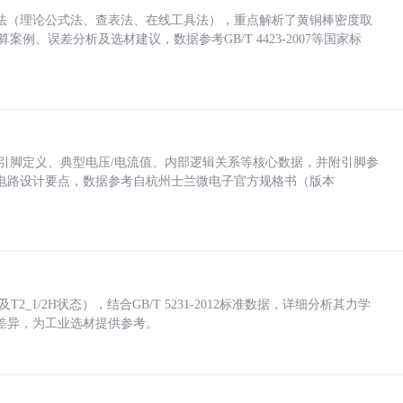
法（理论公式法、查表法、在线工具法），重点解析了黄铜棒密度取
计算案例、误差分析及选材建议，数据参考GB/T 4423-2007等国家标
括各引脚定义、典型电压/电流值、内部逻辑关系等核心数据，并附引脚参
电路设计要点，数据参考自杭州士兰微电子官方规格书（版本
_1/2H状态），结合GB/T 5231-2012标准数据，详细分析其力学
差异，为工业选材提供参考。