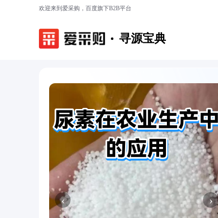
欢迎来到爱采购，百度旗下B2B平台
寻源宝典
‹
›