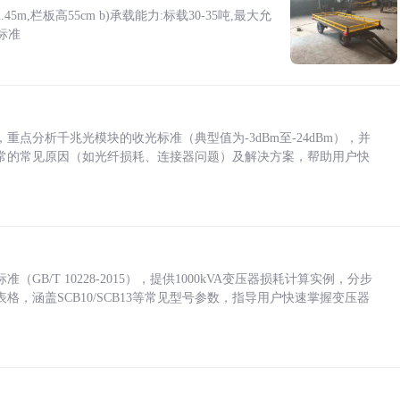
5m,栏板高55cm b)承载能力:标载30-35吨,最大允
标准
点分析千兆光模块的收光标准（典型值为-3dBm至-24dBm），并
常的常见原因（如光纤损耗、连接器问题）及解决方案，帮助用户快
/T 10228-2015），提供1000kVA变压器损耗计算实例，分步
，涵盖SCB10/SCB13等常见型号参数，指导用户快速掌握变压器