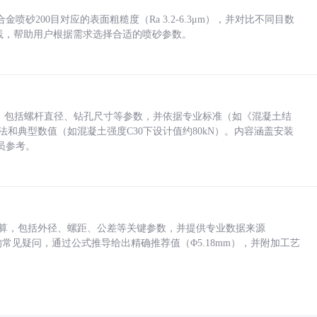
砂200目对应的表面粗糙度（Ra 3.2-6.3μm），并对比不同目数
业实践，帮助用户根据需求选择合适的喷砂参数。
力，包括螺杆直径、钻孔尺寸等参数，并依据专业标准（如《混凝土结
方法和典型数值（如混凝土强度C30下设计值约80kN）。内容涵盖安装
员参考。
底孔计算，包括外径、螺距、公差等关键参数，并提供专业数据来源
孔尺寸的常见疑问，通过公式推导给出精确推荐值（Φ5.18mm），并附加工艺