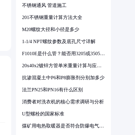
不锈钢通风 管道施工
201不锈钢重量计算方法大全
M20螺纹大径和小径是多少
1-1/4 NPT螺纹参数及底孔尺寸详解
F1010E是什么管？能否用3205或3505代
换
20x40x2镀锌方管单米重量计算与应用
分析
抗渗混凝土中P6和P8膨胀剂分别加多少
法兰PN25和PN16有什么区别
消费者对洗衣机的核心需求调研与分析
U型螺栓的国家标准
煤矿用电热取暖器是否符合防爆电气设
备标准