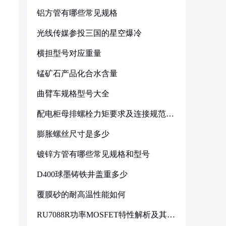
铝方管有哪些常见规格
光线传媒参投三国的星空爆冷
横担型号对应重量
锰矿石产品化合水含量
曲臂车规格型号大全
配电柜母排螺栓力矩要求及连接规范详
解
膨胀螺丝尺寸是多少
镀锌方管有哪些常见规格和型号
D400球墨铸铁井盖重多少
覆膜砂的耐高温性能如何
RU7088R功率MOSFET特性解析及其在
可调电源设计中的实践