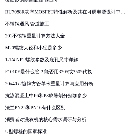
RU7088R功率MOSFET特性解析及其在可调电源设计中的
实践
不锈钢通风 管道施工
201不锈钢重量计算方法大全
M20螺纹大径和小径是多少
1-1/4 NPT螺纹参数及底孔尺寸详解
F1010E是什么管？能否用3205或3505代换
20x40x2镀锌方管单米重量计算与应用分析
抗渗混凝土中P6和P8膨胀剂分别加多少
法兰PN25和PN16有什么区别
消费者对洗衣机的核心需求调研与分析
U型螺栓的国家标准