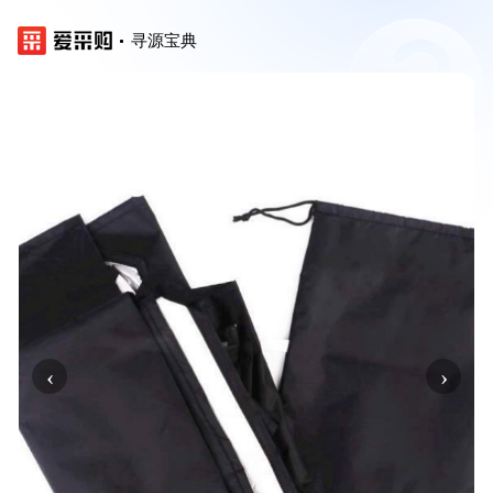
寻源宝典
‹
›