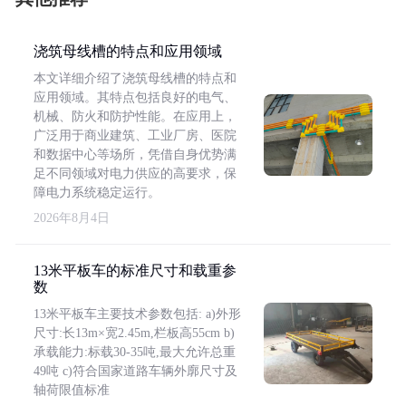
浇筑母线槽的特点和应用领域
本文详细介绍了浇筑母线槽的特点和
应用领域。其特点包括良好的电气、
机械、防火和防护性能。在应用上，
广泛用于商业建筑、工业厂房、医院
和数据中心等场所，凭借自身优势满
足不同领域对电力供应的高要求，保
障电力系统稳定运行。
2026年8月4日
13米平板车的标准尺寸和载重参
数
13米平板车主要技术参数包括: a)外形
尺寸:长13m×宽2.45m,栏板高55cm b)
承载能力:标载30-35吨,最大允许总重
49吨 c)符合国家道路车辆外廓尺寸及
轴荷限值标准