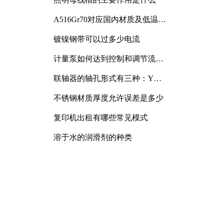
A516Gr70对应国内材质及低温冲
击要求解析
镀镍钢带可以过多少电流
计量泵如何达到控制和调节流量
的目的
联轴器的轴孔形式有三种：Y
型、J型、Z型
不锈钢材质厚度允许误差是多少
复印机出租有哪些常见模式
溶于水的润滑剂的种类