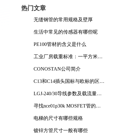
热门文章
无缝钢管的常用规格及壁厚
生活中常见的传感器有哪些呢
PE100管材的含义是什么
工业厂房载重标准：一平方米能
承受多少公斤
CONOSTAN公司简介
C13和C14插头国标与欧标的区别
及其标准解析
LGJ-240/30导线参数及载流量解
析
寻找nce01p30k MOSFET管的合
适替代型号
电梯的尺寸有哪些规格
镀锌方管尺寸一般有哪些