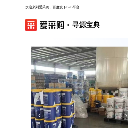
欢迎来到爱采购，百度旗下B2B平台
寻源宝典
‹
›