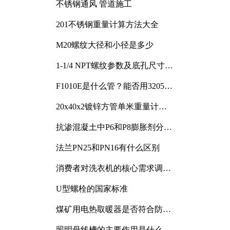
不锈钢通风 管道施工
201不锈钢重量计算方法大全
M20螺纹大径和小径是多少
1-1/4 NPT螺纹参数及底孔尺寸详
解
F1010E是什么管？能否用3205或
3505代换
20x40x2镀锌方管单米重量计算
与应用分析
抗渗混凝土中P6和P8膨胀剂分别
加多少
法兰PN25和PN16有什么区别
消费者对洗衣机的核心需求调研
与分析
U型螺栓的国家标准
煤矿用电热取暖器是否符合防爆
电气设备标准
照明母线槽的主要作用是什么