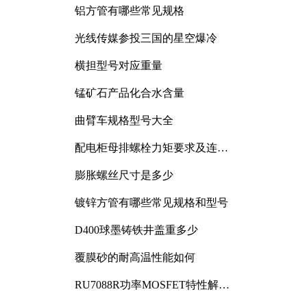
铝方管有哪些常见规格
光线传媒参投三国的星空爆冷
横担型号对应重量
锰矿石产品化合水含量
曲臂车规格型号大全
配电柜母排螺栓力矩要求及连接
规范详解
膨胀螺丝尺寸是多少
镀锌方管有哪些常见规格和型号
D400球墨铸铁井盖重多少
覆膜砂的耐高温性能如何
RU7088R功率MOSFET特性解析
及其在可调电源设计中的实践