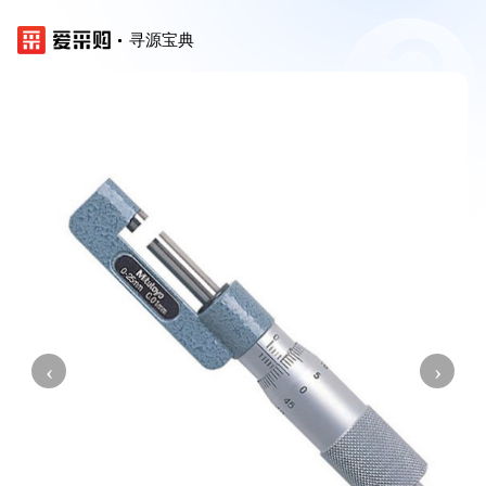
寻源宝典
‹
›