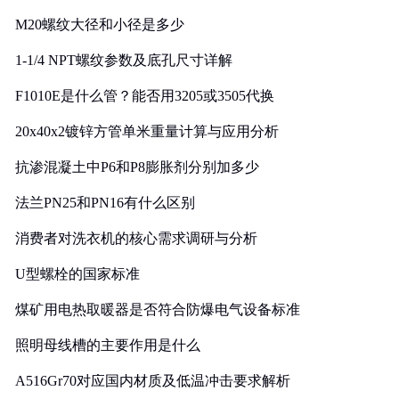
M20螺纹大径和小径是多少
1-1/4 NPT螺纹参数及底孔尺寸详解
F1010E是什么管？能否用3205或3505代换
20x40x2镀锌方管单米重量计算与应用分析
抗渗混凝土中P6和P8膨胀剂分别加多少
法兰PN25和PN16有什么区别
消费者对洗衣机的核心需求调研与分析
U型螺栓的国家标准
煤矿用电热取暖器是否符合防爆电气设备标准
照明母线槽的主要作用是什么
A516Gr70对应国内材质及低温冲击要求解析