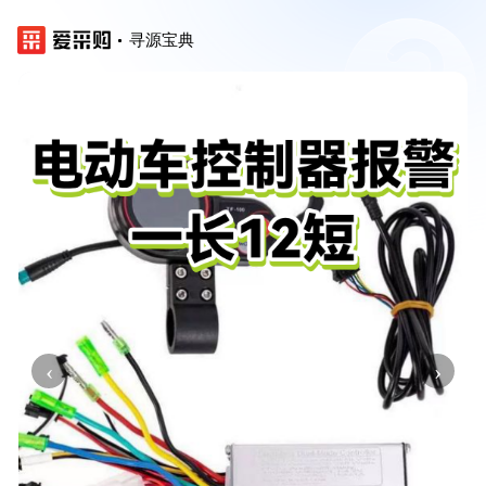
寻源宝典
‹
›