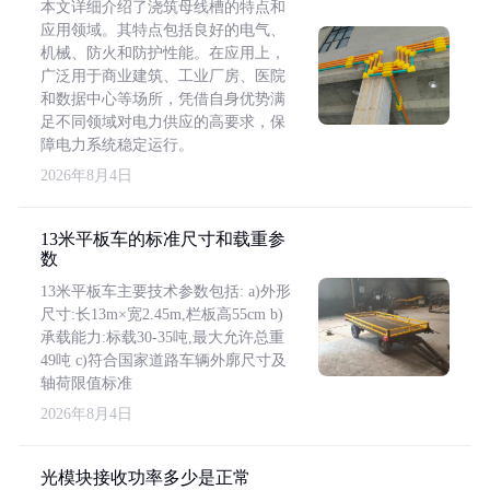
本文详细介绍了浇筑母线槽的特点和
应用领域。其特点包括良好的电气、
机械、防火和防护性能。在应用上，
广泛用于商业建筑、工业厂房、医院
和数据中心等场所，凭借自身优势满
足不同领域对电力供应的高要求，保
障电力系统稳定运行。
2026年8月4日
13米平板车的标准尺寸和载重参
数
13米平板车主要技术参数包括: a)外形
尺寸:长13m×宽2.45m,栏板高55cm b)
承载能力:标载30-35吨,最大允许总重
49吨 c)符合国家道路车辆外廓尺寸及
轴荷限值标准
2026年8月4日
光模块接收功率多少是正常