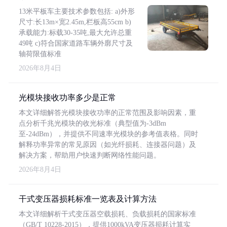
13米平板车主要技术参数包括: a)外形
尺寸:长13m×宽2.45m,栏板高55cm b)
承载能力:标载30-35吨,最大允许总重
49吨 c)符合国家道路车辆外廓尺寸及
轴荷限值标准
2026年8月4日
光模块接收功率多少是正常
本文详细解答光模块接收功率的正常范围及影响因素，重
点分析千兆光模块的收光标准（典型值为-3dBm
至-24dBm），并提供不同速率光模块的参考值表格。同时
解释功率异常的常见原因（如光纤损耗、连接器问题）及
解决方案，帮助用户快速判断网络性能问题。
2026年8月4日
干式变压器损耗标准一览表及计算方法
本文详细解析干式变压器空载损耗、负载损耗的国家标准
（GB/T 10228-2015），提供1000kVA变压器损耗计算实