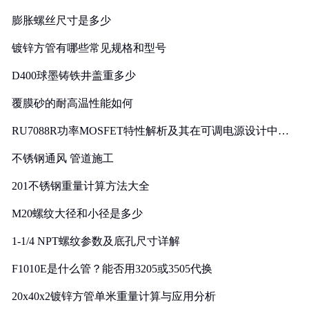
膨胀螺丝尺寸是多少
镀锌方管有哪些常见规格和型号
D400球墨铸铁井盖重多少
覆膜砂的耐高温性能如何
RU7088R功率MOSFET特性解析及其在可调电源设计中的
实践
不锈钢通风 管道施工
201不锈钢重量计算方法大全
M20螺纹大径和小径是多少
1-1/4 NPT螺纹参数及底孔尺寸详解
F1010E是什么管？能否用3205或3505代换
20x40x2镀锌方管单米重量计算与应用分析