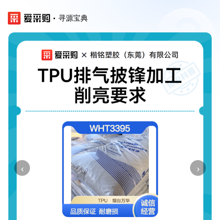
寻源宝典
‹
›