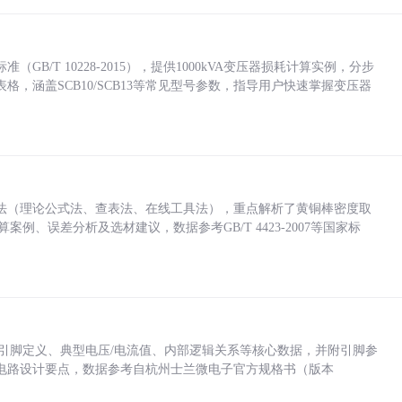
/T 10228-2015），提供1000kVA变压器损耗计算实例，分步
，涵盖SCB10/SCB13等常见型号参数，指导用户快速掌握变压器
法（理论公式法、查表法、在线工具法），重点解析了黄铜棒密度取
计算案例、误差分析及选材建议，数据参考GB/T 4423-2007等国家标
括各引脚定义、典型电压/电流值、内部逻辑关系等核心数据，并附引脚参
电路设计要点，数据参考自杭州士兰微电子官方规格书（版本