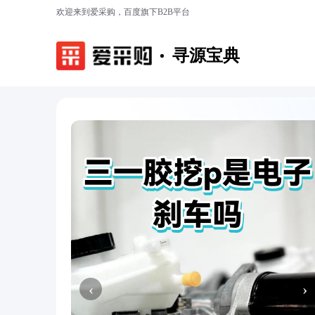
欢迎来到爱采购，百度旗下B2B平台
寻源宝典
‹
›