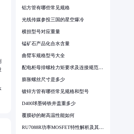
铝方管有哪些常见规格
光线传媒参投三国的星空爆冷
横担型号对应重量
锰矿石产品化合水含量
曲臂车规格型号大全
制
配电柜母排螺栓力矩要求及连接规范详
设
解
膨胀螺丝尺寸是多少
体
镀锌方管有哪些常见规格和型号
D400球墨铸铁井盖重多少
覆膜砂的耐高温性能如何
RU7088R功率MOSFET特性解析及其在
可调电源设计中的实践