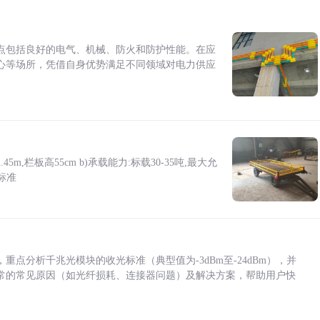
点包括良好的电气、机械、防火和防护性能。在应
心等场所，凭借自身优势满足不同领域对电力供应
5m,栏板高55cm b)承载能力:标载30-35吨,最大允
标准
点分析千兆光模块的收光标准（典型值为-3dBm至-24dBm），并
常的常见原因（如光纤损耗、连接器问题）及解决方案，帮助用户快