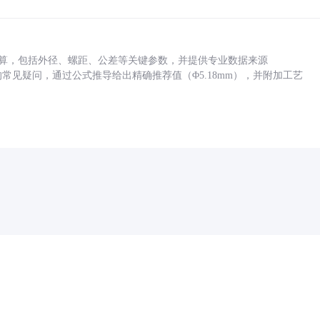
底孔计算，包括外径、螺距、公差等关键参数，并提供专业数据来源
孔尺寸的常见疑问，通过公式推导给出精确推荐值（Φ5.18mm），并附加工艺
药品医疗器械网络信息服务备案(京)网药械信息备字（2021）第00159号
京ICP证030173号
京公网安备11000002000001号