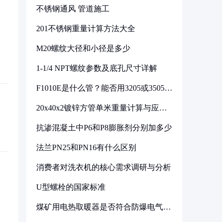
不锈钢通风 管道施工
201不锈钢重量计算方法大全
M20螺纹大径和小径是多少
1-1/4 NPT螺纹参数及底孔尺寸详解
F1010E是什么管？能否用3205或3505代
换
20x40x2镀锌方管单米重量计算与应用
分析
抗渗混凝土中P6和P8膨胀剂分别加多少
法兰PN25和PN16有什么区别
消费者对洗衣机的核心需求调研与分析
U型螺栓的国家标准
煤矿用电热取暖器是否符合防爆电气设
备标准