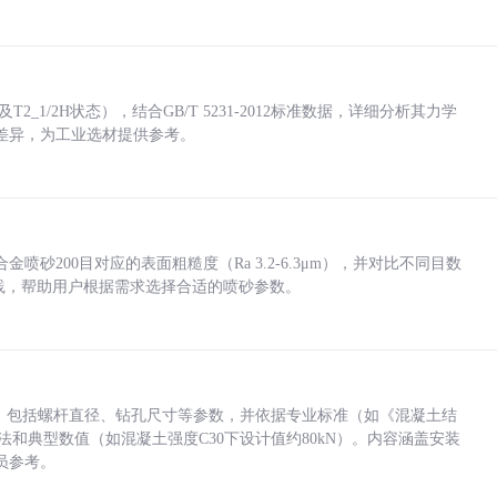
_1/2H状态），结合GB/T 5231-2012标准数据，详细分析其力学
差异，为工业选材提供参考。
砂200目对应的表面粗糙度（Ra 3.2-6.3μm），并对比不同目数
业实践，帮助用户根据需求选择合适的喷砂参数。
力，包括螺杆直径、钻孔尺寸等参数，并依据专业标准（如《混凝土结
方法和典型数值（如混凝土强度C30下设计值约80kN）。内容涵盖安装
员参考。