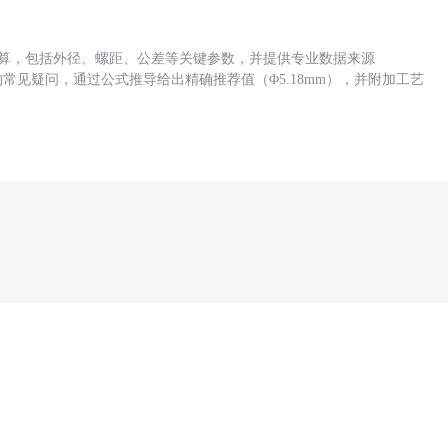
底孔计算，包括外径、螺距、公差等关键参数，并提供专业数据来源
孔尺寸的常见疑问，通过公式推导给出精确推荐值（Φ5.18mm），并附加工艺
药品医疗器械网络信息服务备案(京)网药械信息备字（2021）第00159号
京ICP证030173号
京公网安备11000002000001号