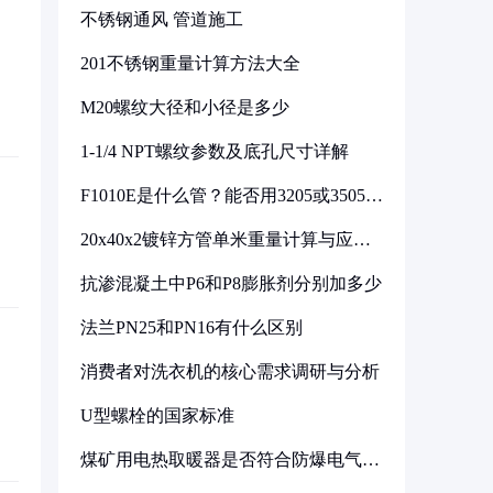
不锈钢通风 管道施工
201不锈钢重量计算方法大全
M20螺纹大径和小径是多少
1-1/4 NPT螺纹参数及底孔尺寸详解
F1010E是什么管？能否用3205或3505代
换
20x40x2镀锌方管单米重量计算与应用
分析
抗渗混凝土中P6和P8膨胀剂分别加多少
法兰PN25和PN16有什么区别
消费者对洗衣机的核心需求调研与分析
U型螺栓的国家标准
煤矿用电热取暖器是否符合防爆电气设
备标准