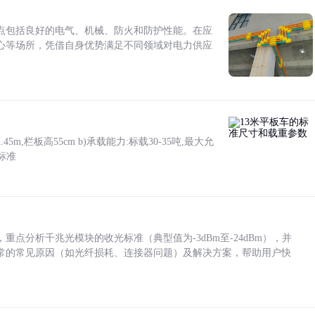
点包括良好的电气、机械、防火和防护性能。在应
心等场所，凭借自身优势满足不同领域对电力供应
5m,栏板高55cm b)承载能力:标载30-35吨,最大允
标准
点分析千兆光模块的收光标准（典型值为-3dBm至-24dBm），并
常的常见原因（如光纤损耗、连接器问题）及解决方案，帮助用户快