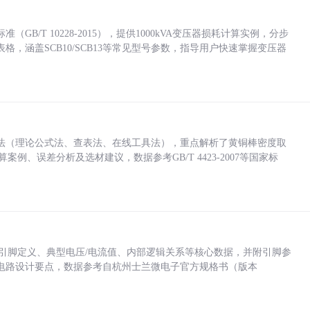
/T 10228-2015），提供1000kVA变压器损耗计算实例，分步
，涵盖SCB10/SCB13等常见型号参数，指导用户快速掌握变压器
法（理论公式法、查表法、在线工具法），重点解析了黄铜棒密度取
计算案例、误差分析及选材建议，数据参考GB/T 4423-2007等国家标
括各引脚定义、典型电压/电流值、内部逻辑关系等核心数据，并附引脚参
电路设计要点，数据参考自杭州士兰微电子官方规格书（版本