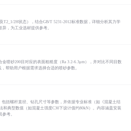
_1/2H状态），结合GB/T 5231-2012标准数据，详细分析其力学
差异，为工业选材提供参考。
砂200目对应的表面粗糙度（Ra 3.2-6.3μm），并对比不同目数
业实践，帮助用户根据需求选择合适的喷砂参数。
力，包括螺杆直径、钻孔尺寸等参数，并依据专业标准（如《混凝土结
方法和典型数值（如混凝土强度C30下设计值约80kN）。内容涵盖安装
员参考。