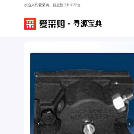
欢迎来到爱采购，百度旗下B2B平台
寻源宝典
‹
›