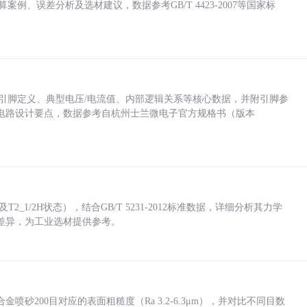
计算案例、误差分析及选材建议，数据参考GB/T 4423-2007等国家标
括各引脚定义、典型电压/电流值、内部逻辑关系等核心数据，并附引脚参
电路设计要点，数据参考自杭州士兰微电子官方规格书（版本
_1/2H状态），结合GB/T 5231-2012标准数据，详细分析其力学
差异，为工业选材提供参考。
砂200目对应的表面粗糙度（Ra 3.2-6.3μm），并对比不同目数