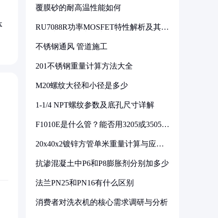
覆膜砂的耐高温性能如何
体
RU7088R功率MOSFET特性解析及其在
可调电源设计中的实践
不锈钢通风 管道施工
201不锈钢重量计算方法大全
M20螺纹大径和小径是多少
1-1/4 NPT螺纹参数及底孔尺寸详解
F1010E是什么管？能否用3205或3505代
换
20x40x2镀锌方管单米重量计算与应用
分析
抗渗混凝土中P6和P8膨胀剂分别加多少
法兰PN25和PN16有什么区别
消费者对洗衣机的核心需求调研与分析