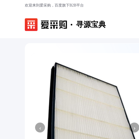
欢迎来到爱采购，百度旗下B2B平台
寻源宝典
‹
›