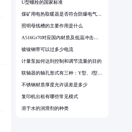
U型螺栓的国家标准
煤矿用电热取暖器是否符合防爆电气设
备标准
照明母线槽的主要作用是什么
A516Gr70对应国内材质及低温冲击要
求解析
镀镍钢带可以过多少电流
计量泵如何达到控制和调节流量的目的
联轴器的轴孔形式有三种：Y型、J型、
Z型
不锈钢材质厚度允许误差是多少
复印机出租有哪些常见模式
溶于水的润滑剂的种类