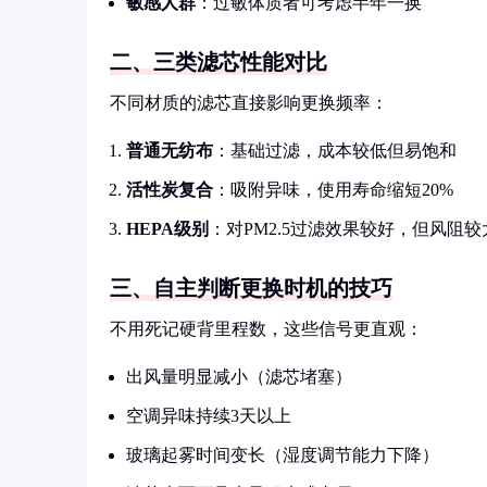
敏感人群
：过敏体质者可考虑半年一换
二、三类滤芯性能对比
不同材质的滤芯直接影响更换频率：
普通无纺布
：基础过滤，成本较低但易饱和
活性炭复合
：吸附异味，使用寿命缩短20%
HEPA级别
：对PM2.5过滤效果较好，但风阻较
三、自主判断更换时机的技巧
不用死记硬背里程数，这些信号更直观：
出风量明显减小（滤芯堵塞）
空调异味持续3天以上
玻璃起雾时间变长（湿度调节能力下降）