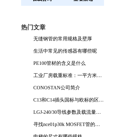
热门文章
无缝钢管的常用规格及壁厚
生活中常见的传感器有哪些呢
PE100管材的含义是什么
工业厂房载重标准：一平方米能
承受多少公斤
CONOSTAN公司简介
C13和C14插头国标与欧标的区别
及其标准解析
LGJ-240/30导线参数及载流量解
析
寻找nce01p30k MOSFET管的合
适替代型号
电梯的尺寸有哪些规格