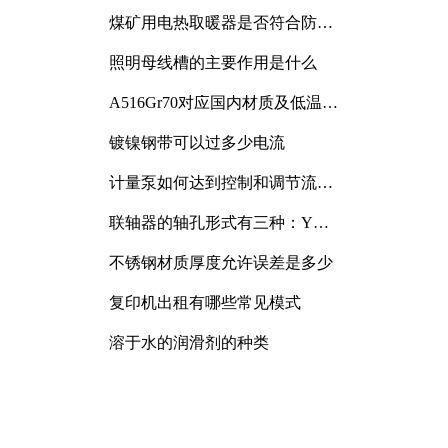
煤矿用电热取暖器是否符合防爆
电气设备标准
照明母线槽的主要作用是什么
A516Gr70对应国内材质及低温冲
击要求解析
镀镍钢带可以过多少电流
计量泵如何达到控制和调节流量
的目的
联轴器的轴孔形式有三种：Y
型、J型、Z型
不锈钢材质厚度允许误差是多少
复印机出租有哪些常见模式
溶于水的润滑剂的种类