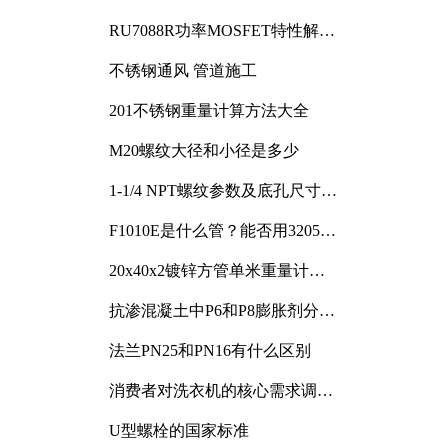
RU7088R功率MOSFET特性解析
及其在可调电源设计中的实践
不锈钢通风 管道施工
201不锈钢重量计算方法大全
M20螺纹大径和小径是多少
1-1/4 NPT螺纹参数及底孔尺寸详
解
F1010E是什么管？能否用3205或
3505代换
20x40x2镀锌方管单米重量计算
与应用分析
抗渗混凝土中P6和P8膨胀剂分别
加多少
法兰PN25和PN16有什么区别
消费者对洗衣机的核心需求调研
与分析
U型螺栓的国家标准