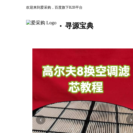
欢迎来到爱采购，百度旗下B2B平台
寻源宝典
‹
›