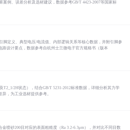
计算案例、误差分析及选材建议，数据参考GB/T 4423-2007等国家标
括各引脚定义、典型电压/电流值、内部逻辑关系等核心数据，并附引脚参
电路设计要点，数据参考自杭州士兰微电子官方规格书（版本
_1/2H状态），结合GB/T 5231-2012标准数据，详细分析其力学
差异，为工业选材提供参考。
砂200目对应的表面粗糙度（Ra 3.2-6.3μm），并对比不同目数