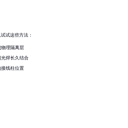
以试试这些方法：
成物理隔离层
闪光焊长久结合
的接线柱位置
：