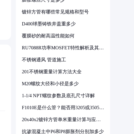
镀锌方管有哪些常见规格和型号
D400球墨铸铁井盖重多少
覆膜砂的耐高温性能如何
RU7088R功率MOSFET特性解析及其在
可调电源设计中的实践
不锈钢通风 管道施工
201不锈钢重量计算方法大全
M20螺纹大径和小径是多少
1-1/4 NPT螺纹参数及底孔尺寸详解
F1010E是什么管？能否用3205或3505代
换
20x40x2镀锌方管单米重量计算与应用
分析
抗渗混凝土中P6和P8膨胀剂分别加多少