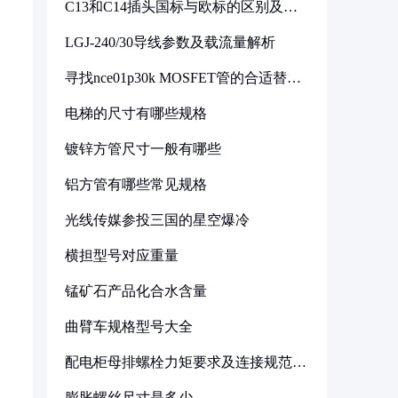
C13和C14插头国标与欧标的区别及其
标准解析
LGJ-240/30导线参数及载流量解析
寻找nce01p30k MOSFET管的合适替代
型号
电梯的尺寸有哪些规格
镀锌方管尺寸一般有哪些
铝方管有哪些常见规格
光线传媒参投三国的星空爆冷
横担型号对应重量
锰矿石产品化合水含量
曲臂车规格型号大全
配电柜母排螺栓力矩要求及连接规范详
解
膨胀螺丝尺寸是多少