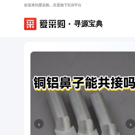
欢迎来到爱采购，百度旗下B2B平台
寻源宝典
‹
›