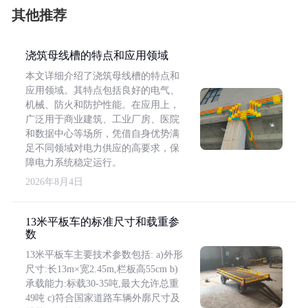
其他推荐
浇筑母线槽的特点和应用领域
本文详细介绍了浇筑母线槽的特点和
应用领域。其特点包括良好的电气、
机械、防火和防护性能。在应用上，
广泛用于商业建筑、工业厂房、医院
和数据中心等场所，凭借自身优势满
足不同领域对电力供应的高要求，保
障电力系统稳定运行。
2026年8月4日
13米平板车的标准尺寸和载重参
数
13米平板车主要技术参数包括: a)外形
尺寸:长13m×宽2.45m,栏板高55cm b)
承载能力:标载30-35吨,最大允许总重
49吨 c)符合国家道路车辆外廓尺寸及