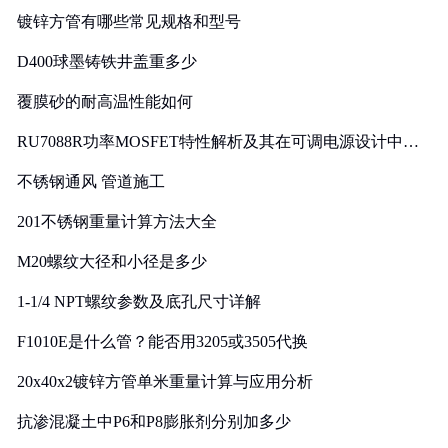
镀锌方管有哪些常见规格和型号
D400球墨铸铁井盖重多少
覆膜砂的耐高温性能如何
RU7088R功率MOSFET特性解析及其在可调电源设计中的
实践
不锈钢通风 管道施工
201不锈钢重量计算方法大全
M20螺纹大径和小径是多少
1-1/4 NPT螺纹参数及底孔尺寸详解
F1010E是什么管？能否用3205或3505代换
20x40x2镀锌方管单米重量计算与应用分析
抗渗混凝土中P6和P8膨胀剂分别加多少