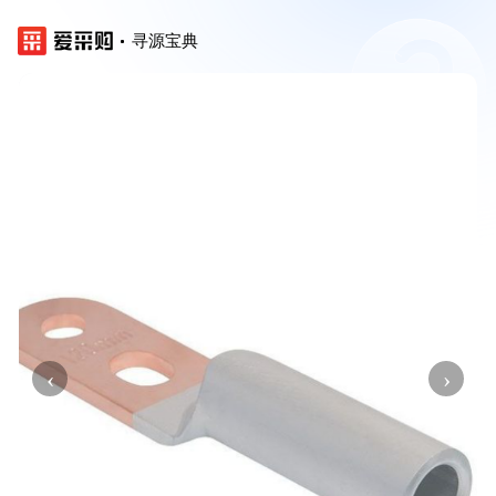
寻源宝典
‹
›