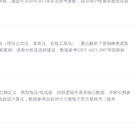
，涵盖SCB10/SCB13等常见型号参数，指导用户快速掌握变压器
法（理论公式法、查表法、在线工具法），重点解析了黄铜棒密度取
计算案例、误差分析及选材建议，数据参考GB/T 4423-2007等国家标
括各引脚定义、典型电压/电流值、内部逻辑关系等核心数据，并附引脚参
电路设计要点，数据参考自杭州士兰微电子官方规格书（版本