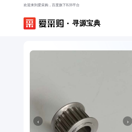
欢迎来到爱采购，百度旗下B2B平台
寻源宝典
‹
›