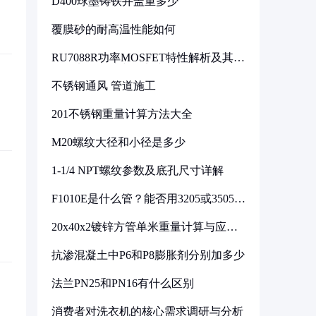
D400球墨铸铁井盖重多少
覆膜砂的耐高温性能如何
RU7088R功率MOSFET特性解析及其在
可调电源设计中的实践
不锈钢通风 管道施工
201不锈钢重量计算方法大全
M20螺纹大径和小径是多少
1-1/4 NPT螺纹参数及底孔尺寸详解
F1010E是什么管？能否用3205或3505代
换
20x40x2镀锌方管单米重量计算与应用
分析
抗渗混凝土中P6和P8膨胀剂分别加多少
法兰PN25和PN16有什么区别
消费者对洗衣机的核心需求调研与分析