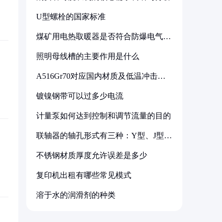
U型螺栓的国家标准
煤矿用电热取暖器是否符合防爆电气设
备标准
照明母线槽的主要作用是什么
A516Gr70对应国内材质及低温冲击要
求解析
镀镍钢带可以过多少电流
计量泵如何达到控制和调节流量的目的
联轴器的轴孔形式有三种：Y型、J型、
Z型
不锈钢材质厚度允许误差是多少
复印机出租有哪些常见模式
溶于水的润滑剂的种类