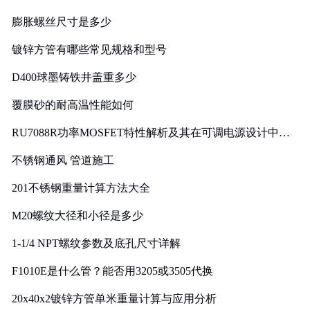
膨胀螺丝尺寸是多少
镀锌方管有哪些常见规格和型号
D400球墨铸铁井盖重多少
覆膜砂的耐高温性能如何
RU7088R功率MOSFET特性解析及其在可调电源设计中的
实践
不锈钢通风 管道施工
201不锈钢重量计算方法大全
M20螺纹大径和小径是多少
1-1/4 NPT螺纹参数及底孔尺寸详解
F1010E是什么管？能否用3205或3505代换
20x40x2镀锌方管单米重量计算与应用分析