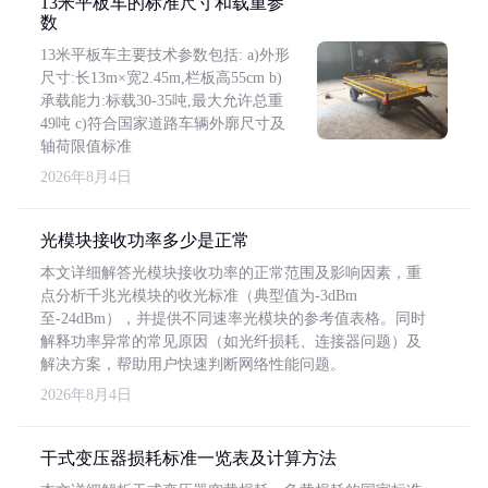
13米平板车的标准尺寸和载重参
数
13米平板车主要技术参数包括: a)外形
尺寸:长13m×宽2.45m,栏板高55cm b)
承载能力:标载30-35吨,最大允许总重
49吨 c)符合国家道路车辆外廓尺寸及
轴荷限值标准
2026年8月4日
光模块接收功率多少是正常
本文详细解答光模块接收功率的正常范围及影响因素，重
点分析千兆光模块的收光标准（典型值为-3dBm
至-24dBm），并提供不同速率光模块的参考值表格。同时
解释功率异常的常见原因（如光纤损耗、连接器问题）及
解决方案，帮助用户快速判断网络性能问题。
2026年8月4日
干式变压器损耗标准一览表及计算方法