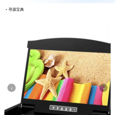
寻源宝典
‹
›