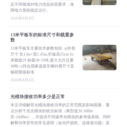
足不同领域对电力供应的高要求，保
障电力系统稳定运行。
2026年8月4日
13米平板车的标准尺寸和载重参
数
13米平板车主要技术参数包括: a)外形
尺寸:长13m×宽2.45m,栏板高55cm b)
承载能力:标载30-35吨,最大允许总重
49吨 c)符合国家道路车辆外廓尺寸及
轴荷限值标准
2026年8月4日
光模块接收功率多少是正常
本文详细解答光模块接收功率的正常范围及影响因素，重
点分析千兆光模块的收光标准（典型值为-3dBm
至-24dBm），并提供不同速率光模块的参考值表格。同时
解释功率异常的常见原因（如光纤损耗、连接器问题）及