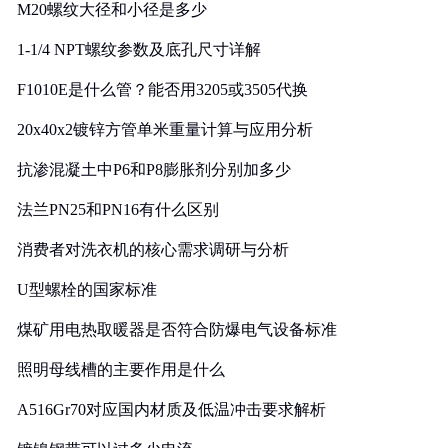
M20螺纹大径和小径是多少
1-1/4 NPT螺纹参数及底孔尺寸详解
F1010E是什么管？能否用3205或3505代换
20x40x2镀锌方管单米重量计算与应用分析
抗渗混凝土中P6和P8膨胀剂分别加多少
法兰PN25和PN16有什么区别
消费者对洗衣机的核心需求调研与分析
U型螺栓的国家标准
煤矿用电热取暖器是否符合防爆电气设备标准
照明母线槽的主要作用是什么
A516Gr70对应国内材质及低温冲击要求解析