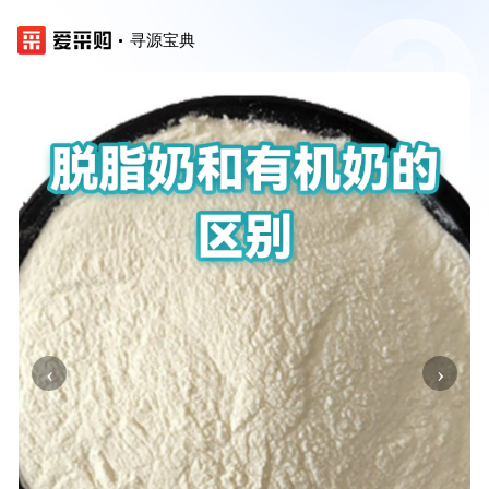
寻源宝典
‹
›