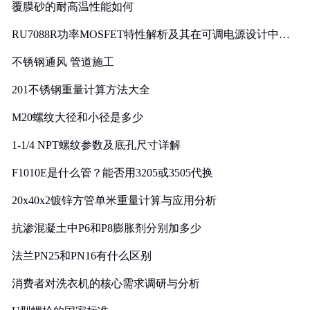
覆膜砂的耐高温性能如何
RU7088R功率MOSFET特性解析及其在可调电源设计中的
实践
不锈钢通风 管道施工
201不锈钢重量计算方法大全
M20螺纹大径和小径是多少
1-1/4 NPT螺纹参数及底孔尺寸详解
F1010E是什么管？能否用3205或3505代换
20x40x2镀锌方管单米重量计算与应用分析
抗渗混凝土中P6和P8膨胀剂分别加多少
法兰PN25和PN16有什么区别
消费者对洗衣机的核心需求调研与分析