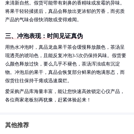
来清新自然。假货可能带有刺鼻的香精味或发霉的异味。
将果干轻轻揉搓后，真品会释放出更浓郁的芳香，而劣质
产品的气味会很快消散或变得难闻。
三、冲泡表现：时间见证真伪
用热水冲泡时，真品龙血果干茶会缓慢释放颜色，茶汤呈
现透亮的琥珀色，且能反复冲泡3-5次仍保持风味。假货要
么颜色释放过快，要么几乎不褪色，茶汤浑浊或有沉淀
物。冲泡后的果干，真品会恢复部分鲜果的饱满形态，而
假货往往保持干瘪或迅速腐烂。
爱采购产品库海量丰富，能让您快速高效锁定心仪产品，
各位商家老板别再犹豫，赶紧体验起来！
其他推荐