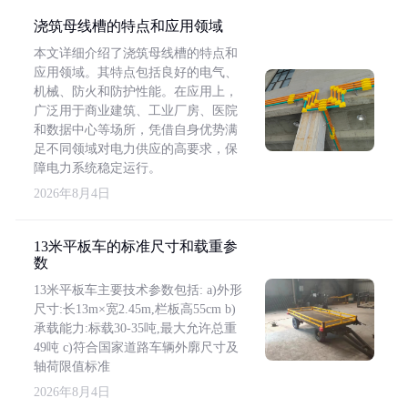
浇筑母线槽的特点和应用领域
本文详细介绍了浇筑母线槽的特点和
应用领域。其特点包括良好的电气、
机械、防火和防护性能。在应用上，
广泛用于商业建筑、工业厂房、医院
和数据中心等场所，凭借自身优势满
足不同领域对电力供应的高要求，保
障电力系统稳定运行。
2026年8月4日
13米平板车的标准尺寸和载重参
数
13米平板车主要技术参数包括: a)外形
尺寸:长13m×宽2.45m,栏板高55cm b)
承载能力:标载30-35吨,最大允许总重
49吨 c)符合国家道路车辆外廓尺寸及
轴荷限值标准
2026年8月4日