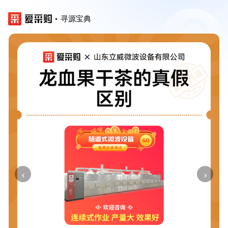
寻源宝典
‹
›