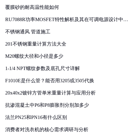
覆膜砂的耐高温性能如何
RU7088R功率MOSFET特性解析及其在可调电源设计中的
实践
不锈钢通风 管道施工
201不锈钢重量计算方法大全
M20螺纹大径和小径是多少
1-1/4 NPT螺纹参数及底孔尺寸详解
F1010E是什么管？能否用3205或3505代换
20x40x2镀锌方管单米重量计算与应用分析
抗渗混凝土中P6和P8膨胀剂分别加多少
法兰PN25和PN16有什么区别
消费者对洗衣机的核心需求调研与分析