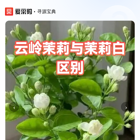
寻源宝典
‹
›