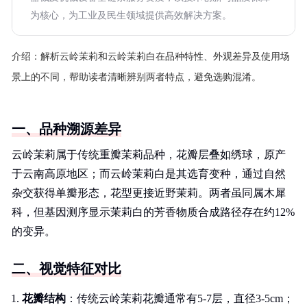
为核心，为工业及民生领域提供高效解决方案。
介绍：
解析云岭茉莉和云岭茉莉白在品种特性、外观差异及使用场
景上的不同，帮助读者清晰辨别两者特点，避免选购混淆。
一、品种溯源差异
云岭茉莉属于传统重瓣茉莉品种，花瓣层叠如绣球，原产
于云南高原地区；而云岭茉莉白是其选育变种，通过自然
杂交获得单瓣形态，花型更接近野茉莉。两者虽同属木犀
科，但基因测序显示茉莉白的芳香物质合成路径存在约12%
的变异。
二、视觉特征对比
花瓣结构
：传统云岭茉莉花瓣通常有5-7层，直径3-5cm；