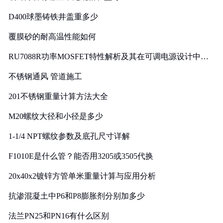
D400球墨铸铁井盖重多少
覆膜砂的耐高温性能如何
RU7088R功率MOSFET特性解析及其在可调电源设计中的
实践
不锈钢通风 管道施工
201不锈钢重量计算方法大全
M20螺纹大径和小径是多少
1-1/4 NPT螺纹参数及底孔尺寸详解
F1010E是什么管？能否用3205或3505代换
20x40x2镀锌方管单米重量计算与应用分析
抗渗混凝土中P6和P8膨胀剂分别加多少
法兰PN25和PN16有什么区别