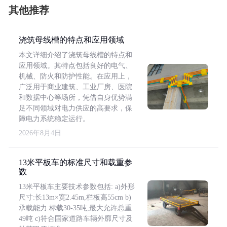
其他推荐
浇筑母线槽的特点和应用领域
本文详细介绍了浇筑母线槽的特点和
应用领域。其特点包括良好的电气、
机械、防火和防护性能。在应用上，
广泛用于商业建筑、工业厂房、医院
和数据中心等场所，凭借自身优势满
足不同领域对电力供应的高要求，保
障电力系统稳定运行。
2026年8月4日
13米平板车的标准尺寸和载重参
数
13米平板车主要技术参数包括: a)外形
尺寸:长13m×宽2.45m,栏板高55cm b)
承载能力:标载30-35吨,最大允许总重
49吨 c)符合国家道路车辆外廓尺寸及