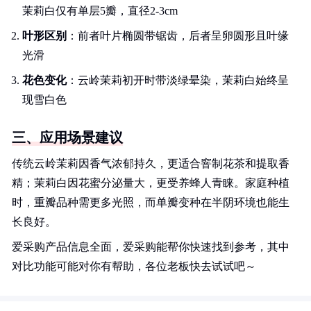
茉莉白仅有单层5瓣，直径2-3cm
叶形区别
：前者叶片椭圆带锯齿，后者呈卵圆形且叶缘
光滑
花色变化
：云岭茉莉初开时带淡绿晕染，茉莉白始终呈
现雪白色
三、应用场景建议
传统云岭茉莉因香气浓郁持久，更适合窨制花茶和提取香
精；茉莉白因花蜜分泌量大，更受养蜂人青睐。家庭种植
时，重瓣品种需更多光照，而单瓣变种在半阴环境也能生
长良好。
爱采购产品信息全面，爱采购能帮你快速找到参考，其中
对比功能可能对你有帮助，各位老板快去试试吧～