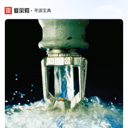
寻源宝典
‹
›