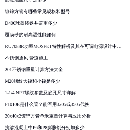
镀锌方管有哪些常见规格和型号
D400球墨铸铁井盖重多少
覆膜砂的耐高温性能如何
RU7088R功率MOSFET特性解析及其在可调电源设计中的
实践
不锈钢通风 管道施工
201不锈钢重量计算方法大全
M20螺纹大径和小径是多少
1-1/4 NPT螺纹参数及底孔尺寸详解
F1010E是什么管？能否用3205或3505代换
20x40x2镀锌方管单米重量计算与应用分析
抗渗混凝土中P6和P8膨胀剂分别加多少