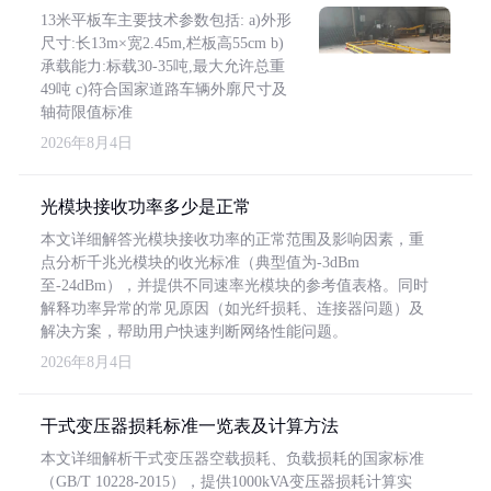
13米平板车主要技术参数包括: a)外形
尺寸:长13m×宽2.45m,栏板高55cm b)
承载能力:标载30-35吨,最大允许总重
49吨 c)符合国家道路车辆外廓尺寸及
轴荷限值标准
2026年8月4日
光模块接收功率多少是正常
本文详细解答光模块接收功率的正常范围及影响因素，重
点分析千兆光模块的收光标准（典型值为-3dBm
至-24dBm），并提供不同速率光模块的参考值表格。同时
解释功率异常的常见原因（如光纤损耗、连接器问题）及
解决方案，帮助用户快速判断网络性能问题。
2026年8月4日
干式变压器损耗标准一览表及计算方法
本文详细解析干式变压器空载损耗、负载损耗的国家标准
（GB/T 10228-2015），提供1000kVA变压器损耗计算实